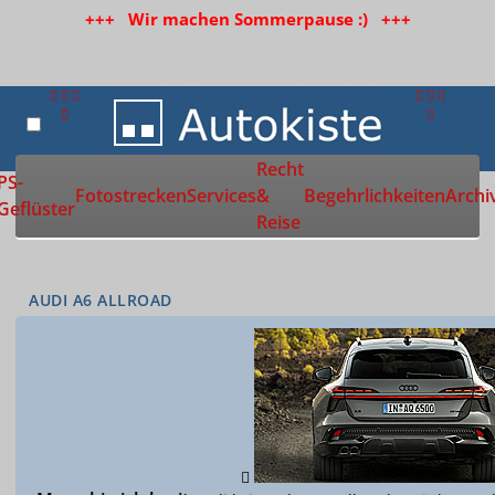
+++ Wir machen Sommerpause :) +++
Recht
PS-
Fotostrecken
Services
&
Begehrlichkeiten
Archi
Geflüster
Reise
AUDI A6 ALLROAD