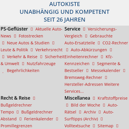
AUTOKISTE
UNABHÄNGIG UND KOMPETENT
SEIT 26 JAHREN
PS-Geflüster
Service
Aktuelle Auto-
Versicherungs-
News
Fotostrecken
Vergleich
Gebrauchte
Neue Autos & Studien
Auto-Ersatzteile
CO2-Rechner
Leute & Politik
Verkehrsrecht
Auto-Abkürzungen
Verkehr & Reise
Sicherheit
Einheitenrechner
Kfz-
& Umwelt
Nutzfahrzeuge
Kennzeichen
Segmente &
Begehrlichkeiten
Bestseller
Messekalender
Bremsweg-Rechner
Hersteller-Adressen
Weitere
Services...
Recht & Reise
Miscellanea
Kraftstoffpreise
Bußgeldrechner
Bild der Woche
Auto-
Tempo
Bußgeldrechner
Rätsel
Archiv
Auto-
Abstand
Ferienkalender
Surftipps (Archiv)
Promillegrenzen
Volltextsuche
Sitemap