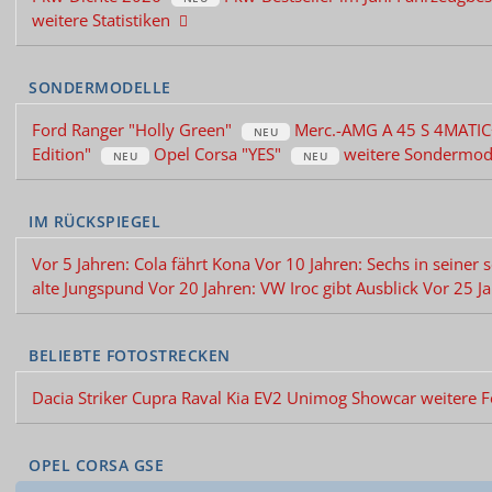
weitere Statistiken
SONDERMODELLE
Ford Ranger "Holly Green"
Merc.-AMG A 45 S 4MATIC+
Edition"
Opel Corsa "YES"
weitere Sondermo
IM RÜCKSPIEGEL
Vor 5 Jahren: Cola fährt Kona
Vor 10 Jahren: Sechs in seiner
alte Jungspund
Vor 20 Jahren: VW Iroc gibt Ausblick
Vor 25 Ja
BELIEBTE FOTOSTRECKEN
Dacia Striker
Cupra Raval
Kia EV2
Unimog Showcar
weitere 
OPEL CORSA GSE