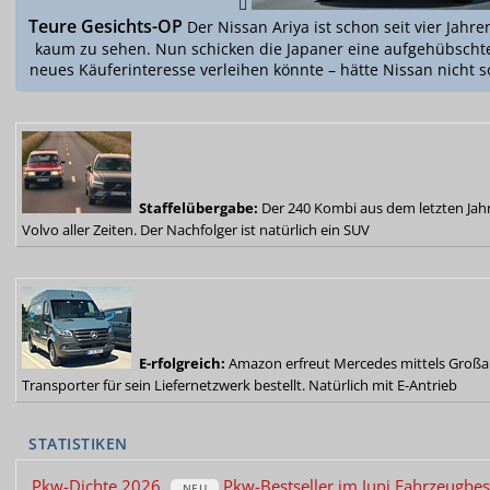
Teure Gesichts-OP
Der Nissan Ariya ist schon seit vier Jahr
kaum zu sehen. Nun schicken die Japaner eine aufgehübschte
neues Käuferinteresse verleihen könnte – hätte Nissan nicht s
Staffelübergabe:
Der 240 Kombi aus dem letzten Jahr
Volvo aller Zeiten.
Der Nachfolger ist natürlich ein SUV
E-rfolgreich:
Amazon erfreut Mercedes mittels Großauf
Transporter für sein Liefernetzwerk bestellt.
Natürlich mit E-Antrieb
STATISTIKEN
Pkw-Dichte 2026
Pkw-Bestseller im Juni
Fahrzeugbes