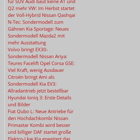
für SUV
Audi
baut keine A1 und
Q2 mehr
VW:
Im Herbst startet
der Voll-Hybrid
Nissan Qashqai
N-Tec:
Sondermodell zum
Gähnen
Kia Sportage:
Neues
Sondermodell
Mazda2
mit
mehr Ausstattung
Volvo
bringt EX30-
Sondermodell
Nissan Ariya:
Teures Facelift
Opel Corsa GSE:
Viel Kraft, wenig Ausdauer
Citroën
bringt Ami als
Sondermodell
Kia EV3:
Allradantrieb jetzt bestellbar
Hyundai Ioniq 3:
Erste Details
und Bilder
Fiat Qubo L:
Neue Antriebe für
den Hochdachkombi
Nissan
Primastar Kombi
wird besser
und billiger
DAF
startet große
Elektro-Lkw
Kia
erweitert das