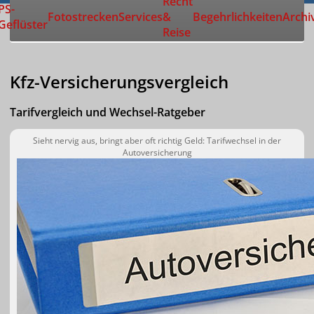
Recht
Zur Startseite
PS-
Fotostrecken
Services
&
Begehrlichkeiten
Archi
Geflüster
Reise
Kfz-Versicherungsvergleich
Tarifvergleich und Wechsel-Ratgeber
Sieht nervig aus, bringt aber oft richtig Geld: Tarifwechsel in der
Autoversicherung