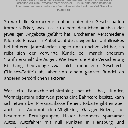
erhalten wir eine Provision vom Anbieter. Für Sie entstehen keinerlei
Nachteile bei den Konditionen. Vermittler ist die Tarifcheck24 GmbH in
Hamburg.
So wird die Konkurrenzsituation unter den Gesellschaften
immer stärker, was u.a. zu einem deutlichen Ausbau der
jeweiligen Angebote geführt hat. Erscheinen verschiedene
Kilometerklassen in Anbetracht des steigenden Unfallrisikos
bei höheren Jahresfahrleistungen noch nachvollziehbar, so
reibt sich der verwirrte Kunde bei manch anderem
"Tarifmerkmal" die Augen: Wie teuer die Auto-Versicherung
ist, hängt heutzutage zwar nicht mehr vom Geschlecht
("Unisex-Tarife") ab, aber von einem ganzen Bündel an
anderen persönlichen Faktoren.
Wer ein Fahrsicherheitstraining besucht hat, Kinder,
Wohneigentum oder wenigstens eine Bahncard besitzt, kann
sich etwa über Preisnachlässe freuen. Rabatte gibt es aber
auch für Automobilclub-Mitglieder, Garagen-Nutzer, für
bestimmte Berufsgruppen, Halter besonders sparsamer
Autos, Autofahrer mit null Punkten in Flensburg und