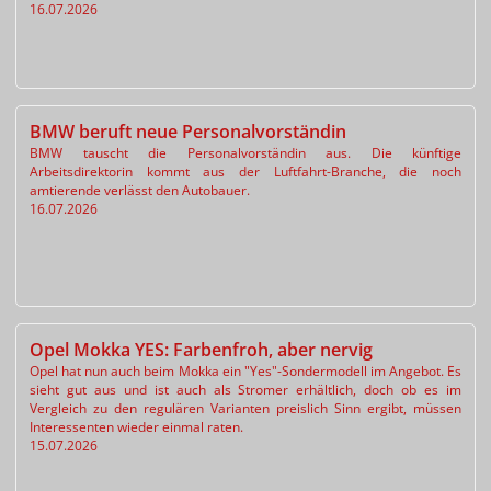
16.07.2026
BMW beruft neue Personalvorständin
BMW tauscht die Personalvorständin aus. Die künftige
Arbeitsdirektorin kommt aus der Luftfahrt-Branche, die noch
amtierende verlässt den Autobauer.
16.07.2026
Opel Mokka YES: Farbenfroh, aber nervig
Opel hat nun auch beim Mokka ein "Yes"-Sondermodell im Angebot. Es
sieht gut aus und ist auch als Stromer erhältlich, doch ob es im
Vergleich zu den regulären Varianten preislich Sinn ergibt, müssen
Interessenten wieder einmal raten.
15.07.2026