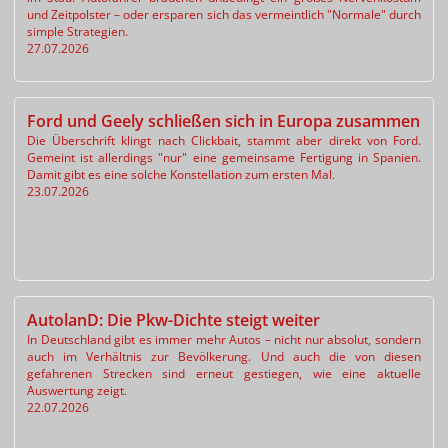
und Zeitpolster – oder ersparen sich das vermeintlich "Normale" durch
simple Strategien.
27.07.2026
Ford und Geely schließen sich in Europa zusammen
Die Überschrift klingt nach Clickbait, stammt aber direkt von Ford.
Gemeint ist allerdings "nur" eine gemeinsame Fertigung in Spanien.
Damit gibt es eine solche Konstellation zum ersten Mal.
23.07.2026
AutolanD: Die Pkw-Dichte steigt weiter
In Deutschland gibt es immer mehr Autos – nicht nur absolut, sondern
auch im Verhältnis zur Bevölkerung. Und auch die von diesen
gefahrenen Strecken sind erneut gestiegen, wie eine aktuelle
Auswertung zeigt.
22.07.2026