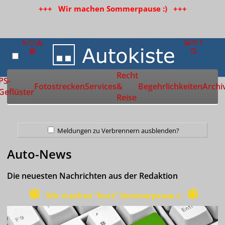
+++ Wir machen Sommerpause :) +++
Recht
Zur Startseite
PS-
Fotostrecken
Services
&
Begehrlichkeiten
Archi
Geflüster
Reise
Meldungen zu Verbrennern ausblenden?
Auto-News
Die neuesten Nachrichten aus der Redaktion
Wir machen "kurz" Sommerpause :)