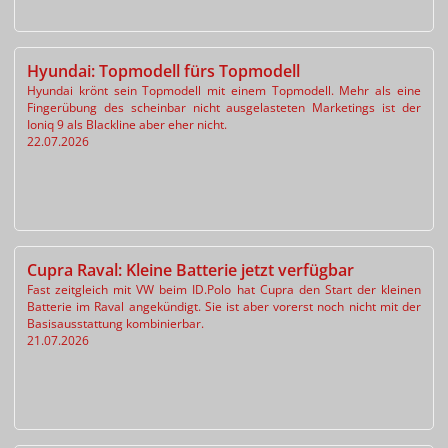
Hyundai: Topmodell fürs Topmodell
Hyundai krönt sein Topmodell mit einem Topmodell. Mehr als eine
Fingerübung des scheinbar nicht ausgelasteten Marketings ist der
Ioniq 9 als Blackline aber eher nicht.
22.07.2026
Cupra Raval: Kleine Batterie jetzt verfügbar
Fast zeitgleich mit VW beim ID.Polo hat Cupra den Start der kleinen
Batterie im Raval angekündigt. Sie ist aber vorerst noch nicht mit der
Basisausstattung kombinierbar.
21.07.2026