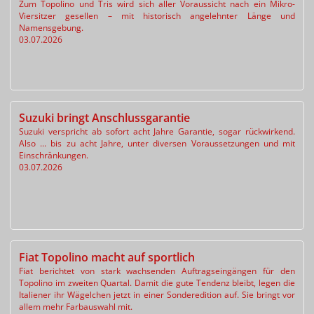
Zum Topolino und Tris wird sich aller Voraussicht nach ein Mikro-
Viersitzer gesellen – mit historisch angelehnter Länge und
Namensgebung.
03.07.2026
Suzuki bringt Anschlussgarantie
Suzuki verspricht ab sofort acht Jahre Garantie, sogar rückwirkend.
Also ... bis zu acht Jahre, unter diversen Voraussetzungen und mit
Einschränkungen.
03.07.2026
Fiat Topolino macht auf sportlich
Fiat berichtet von stark wachsenden Auftragseingängen für den
Topolino im zweiten Quartal. Damit die gute Tendenz bleibt, legen die
Italiener ihr Wägelchen jetzt in einer Sonderedition auf. Sie bringt vor
allem mehr Farbauswahl mit.