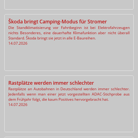
Škoda bringt Camping-Modus für Stromer
Die Standklimatisierung vor Fahrtbeginn ist bei Elektrofahrzeugen
nichts Besonderes, eine dauerhafte Klimafunktion aber nicht überall
Standard. Škoda bringt sie jetzt in alle E-Baureihen.
14.07.2026
Rastplätze werden immer schlechter
Rastplätze an Autobahnen in Deutschland werden immer schlechter.
Jedenfalls wenn man einer jetzt vorgestellten ADAC-Stichprobe aus
dem Frühjahr folgt, die kaum Positives hervorgebracht hat.
14.07.2026