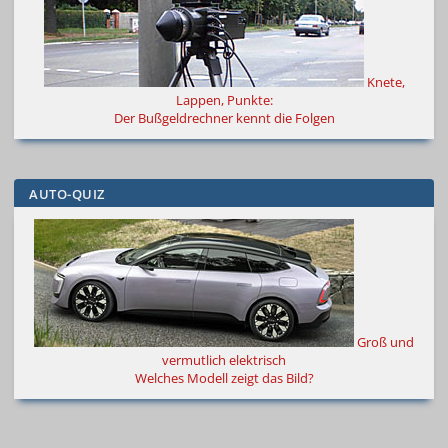
Knete,
Lappen, Punkte:
Der Bußgeldrechner kennt die Folgen
AUTO-QUIZ
Groß und
vermutlich elektrisch
Welches Modell zeigt das Bild?