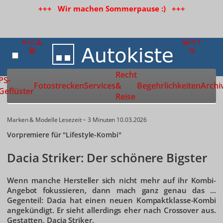
+++ Wir machen Sommerpause :) +++
Recht
Zur Startseite
PS-
Fotostrecken
Services
&
Begehrlichkeiten
Archi
Geflüster
Reise
Marken & Modelle
Lesezeit ~ 3 Minuten
10.03.2026
Vorpremiere für "Lifestyle-Kombi"
Dacia Striker: Der schönere Bigster
Wenn manche Hersteller sich nicht mehr auf ihr Kombi-
Angebot fokussieren, dann mach ganz genau das ...
Gegenteil: Dacia hat einen neuen Kompaktklasse-Kombi
angekündigt. Er sieht allerdings eher nach Crossover aus.
Gestatten, Dacia Striker.