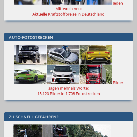
Jeden
Mittwoch neu:
Aktuelle Kraftstoffpreise in Deutschland
AUTO-FOTOSTRECKEN
Bilder
sagen mehr als Worte
:
15.120 Bilder in 1.708 Fotostrecken
ZU SCHNELL GEFAHREN?