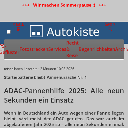
+++ Wir machen Sommerpause :) +++
Recht
Zur Startseite
PS-
Fotostrecken
Services
&
Begehrlichkeiten
Archi
Geflüster
Reise
miscellanea
Lesezeit ~ 2 Minuten
10.03.2026
Starterbatterie bleibt Pannenursache Nr. 1
ADAC-Pannenhilfe 2025: Alle neun
Sekunden ein Einsatz
Wenn in Deutschland ein Auto wegen einer Panne liegen
bleibt, wird meist der ADAC gerufen. Das war auch im
abgelaufenen Jahr 2025 so – alle neun Sekunden einmal.