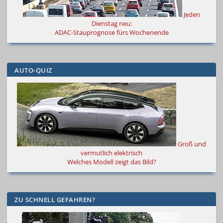
Jeden
Dienstag neu:
ADAC-Stauprognose fürs Wochenende
AUTO-QUIZ
Groß und
vermutlich elektrisch
Welches Modell zeigt das Bild?
ZU SCHNELL GEFAHREN?