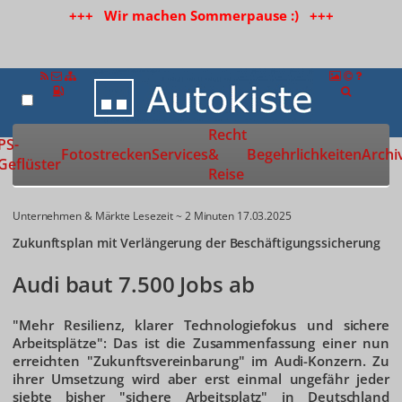
+++ Wir machen Sommerpause :) +++
Recht
Zur Startseite
PS-
Fotostrecken
Services
&
Begehrlichkeiten
Archi
Geflüster
Reise
Unternehmen & Märkte
Lesezeit ~ 2 Minuten
17.03.2025
Zukunftsplan mit Verlängerung der Beschäftigungssicherung
Audi baut 7.500 Jobs ab
"Mehr Resilienz, klarer Technologiefokus und sichere
Arbeitsplätze": Das ist die Zusammenfassung einer nun
erreichten "Zukunftsvereinbarung" im Audi-Konzern. Zu
ihrer Umsetzung wird aber erst einmal ungefähr jeder
siebte bisher "sichere Arbeitsplatz" in Deutschland