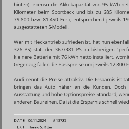
hinten), ebenso die Akkukapazität von 95 kWh nett
Kilometer beim Sportback und bis zu 685 Kilome
79.800 bzw. 81.450 Euro, entsprechend jeweils 1
ausgestatteten S-Modell.
Wer mit Heckantrieb zufrieden ist, hat nun ebenfal
326 PS) statt der 367/381 PS im bisherigen "perf
kleinere Batterie mit 76 kWh netto installiert, wom
Gegenzug fallen die Basispreise um jeweils 12.800 E
Audi nennt die Preise attraktiv. Die Ersparnis ist 
bringen das Auto näher an die Kunden. Doch wi
Ausstattung und hohe Optionspreise Standard, wenn
anderen Baureihen. Da ist die Ersparnis schnell wie
DATE
06.11.2024
—
# 13725
TEXT
Hanno S. Ritter