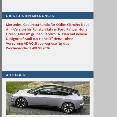
DIE NEUESTEN MELDUNGEN
Mercedes: Geburtsurkunde für Oldies
Citroën: Neue
Ami-Version für Rollstuhlfahrer
Ford Ranger Holly
Green: Alles im grünen Bereich?
Nissan mit neuem
Designchef
Audi A2: Hohe Effizienz – ohne
Vorsprung
ADAC-Stauprognose für das
Wochenende 07.-09.08.2026
AUTO-QUIZ