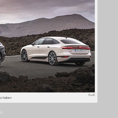
Audi
zu haben
GE