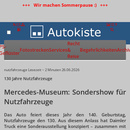
+++ Wir machen Sommerpause :) +++
Recht
Zur Startseite
PS-
Fotostrecken
Services
&
Begehrlichkeiten
Archi
Geflüster
Reise
nutzfahrzeuge
Lesezeit ~ 2 Minuten
26.06.2026
130 Jahre Nutzfahrzeuge
Mercedes-Museum: Sondershow für
Nutzfahrzeuge
Das Auto feiert dieses Jahr den 140. Geburtstag,
Nutzfahrzeuge den 130. Aus diesem Anlass hat Daimler
Truck eine Sonderausstellung konzipiert – zusammen mit