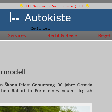
+++ Wir machen Sommerpause :) +++
Zur Startseite
Services
Recht & Reise
Begehr
ermodell
n Škoda feiert Geburtstag. 30 Jahre Octavia
chen Rabatt in Form eines neuen, logisch