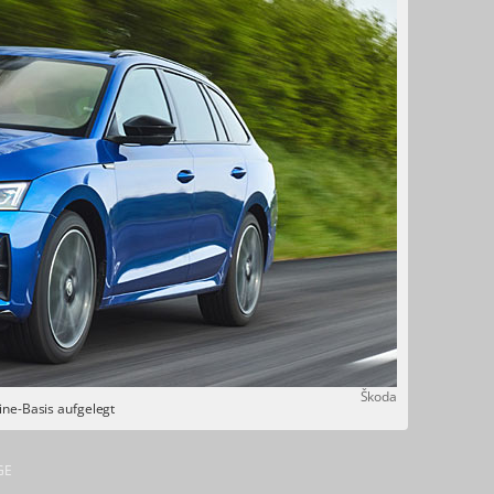
Škoda
ine-Basis aufgelegt
GE