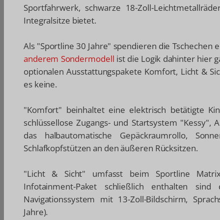
Sportfahrwerk, schwarze 18-Zoll-Leichtmetallr
Integralsitze bietet.
Als "Sportline 30 Jahre" spendieren die Tschechen 
anderem Sondermodell
ist die Logik dahinter hier
optionalen Ausstattungspakete Komfort, Licht & Si
es keine.
"Komfort" beinhaltet eine elektrisch betätigte Ki
schlüssellose Zugangs- und Startsystem "Kessy", 
das halbautomatische Gepäckraumrollo, Sonn
Schlafkopfstützen an den äußeren Rücksitzen.
"Licht & Sicht" umfasst beim Sportline Matrix
Infotainment-Paket schließlich enthalten sin
Navigationssystem mit 13-Zoll-Bildschirm, Sprac
Jahre).