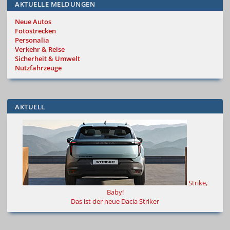
AKTUELLE MELDUNGEN
Neue Autos
Fotostrecken
Personalia
Verkehr & Reise
Sicherheit & Umwelt
Nutzfahrzeuge
AKTUELL
Strike,
Baby!
Das ist der neue Dacia Striker