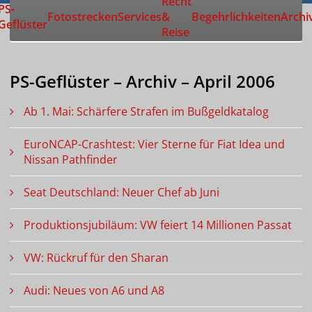
Recht
Zur Startseite
PS-
Fotostrecken
Services
&
Begehrlichkeiten
Archi
Geflüster
Reise
PS-Geflüster – Archiv – April 2006
Ab 1. Mai: Schärfere Strafen im Bußgeldkatalog
EuroNCAP-Crashtest: Vier Sterne für Fiat Idea und
Nissan Pathfinder
Seat Deutschland: Neuer Chef ab Juni
Produktionsjubiläum: VW feiert 14 Millionen Passat
VW: Rückruf für den Sharan
Audi: Neues von A6 und A8