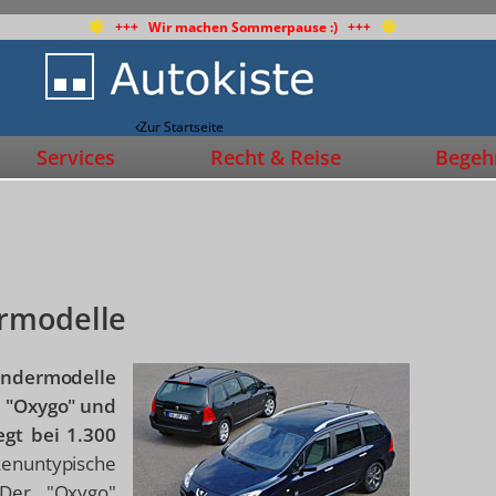
+++ Wir machen Sommerpause :) +++
Zur Startseite
Services
Recht & Reise
Begehr
ermodelle
ondermodelle
n "Oxygo" und
egt bei 1.300
nuntypische
 Der "Oxygo"