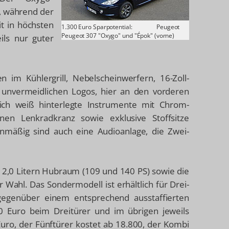
, während der
t in höchsten
1.300 Euro Sparpotential:
Peugeot
Peugeot 307 "Oxygo" und "Épok" (vorne)
ils nur guter
 im Kühlergrill, Nebelscheinwerfern, 16-Zoll-
 unvermeidlichen Logos, hier an den vorderen
lich weiß hinterlegte Instrumente mit Chrom-
nen Lenkradkranz sowie exklusive Stoffsitze
enmäßig sind auch eine Audioanlage, die Zwei-
d 2,0 Litern Hubraum (109 und 140 PS) sowie die
 Wahl. Das Sondermodell ist erhältlich für Drei-
gegenüber einem entsprechend ausstaffierten
0 Euro beim Dreitürer und im übrigen jeweils
uro, der Fünftürer kostet ab 18.800, der Kombi