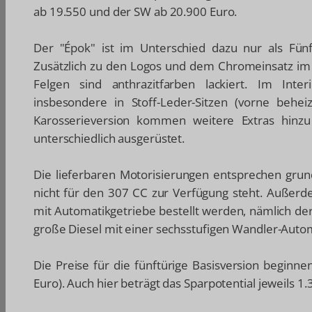
ab 19.550 und der SW ab 20.900 Euro.
Der "Épok" ist im Unterschied dazu nur als Fün
Zusätzlich zu den Logos und dem Chromeinsatz im Kü
Felgen sind anthrazitfarben lackiert. Im Int
insbesondere in Stoff-Leder-Sitzen (vorne behei
Karosserieversion kommen weitere Extras hinzu 
unterschiedlich ausgerüstet.
Die lieferbaren Motorisierungen entsprechen grun
nicht für den 307 CC zur Verfügung steht. Außerd
mit Automatikgetriebe bestellt werden, nämlich der
große Diesel mit einer sechsstufigen Wandler-Automa
Die Preise für die fünftürige Basisversion beginn
Euro). Auch hier beträgt das Sparpotential jeweils 1.