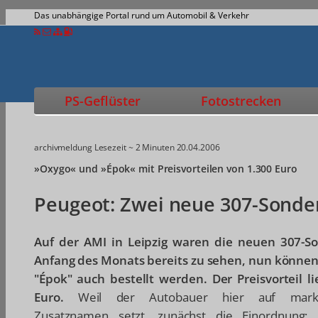
Das unabhängige Portal rund um Automobil & Verkehr
PS-Geflüster
Fotostrecken
archivmeldung
Lesezeit ~ 2 Minuten
20.04.2006
»Oxygo« und »Épok« mit Preisvorteilen von 1.300 Euro
Peugeot: Zwei neue 307-Sond
Auf der AMI in Leipzig waren die neuen 307-S
Anfang des Monats bereits zu sehen, nun könne
"Épok" auch bestellt werden. Der Preisvorteil li
Euro.
Weil der Autobauer hier auf marke
Zusatznamen setzt, zunächst die Einordnung: