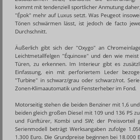
kommt mit tendenziell sportlicher Anmutung daher
"Épok" mehr auf Luxus setzt. Was Peugeot insowei
Tönen schwärmen lässt, ist jedoch de facto jewe
Durchschnitt.
Äußerlich gibt sich der "Oxygo" an Chromeinlagen
Leichtmetallfelgen "Équinoxe" und den wie meist
Türen, zu erkennen. Im Interieur gibt es zusätz
Einfassung, ein mit perforiertem Leder bezoge
"Turbine" in schwarz/grau oder schwarz/rot. Seri
Zonen-Klimaautomatik und Fensterheber im Fond.
Motorseitig stehen die beiden Benziner mit 1,6 un
beiden gleich großen Diesel mit 109 und 136 PS zur
und Fünftürer, Kombi und SW; der Preisvorteil 
Serienmodell beträgt Werksangaben zufolge 1.05
1.300 Euro. Die Grundpreise beginnen bei 18.000 E