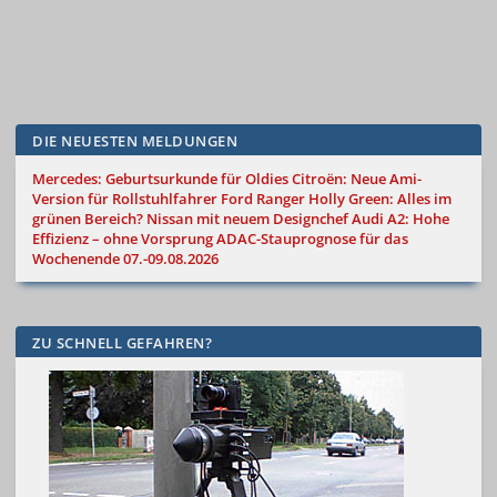
DIE NEUESTEN MELDUNGEN
Mercedes: Geburtsurkunde für Oldies
Citroën: Neue Ami-
Version für Rollstuhlfahrer
Ford Ranger Holly Green: Alles im
grünen Bereich?
Nissan mit neuem Designchef
Audi A2: Hohe
Effizienz – ohne Vorsprung
ADAC-Stauprognose für das
Wochenende 07.-09.08.2026
ZU SCHNELL GEFAHREN?