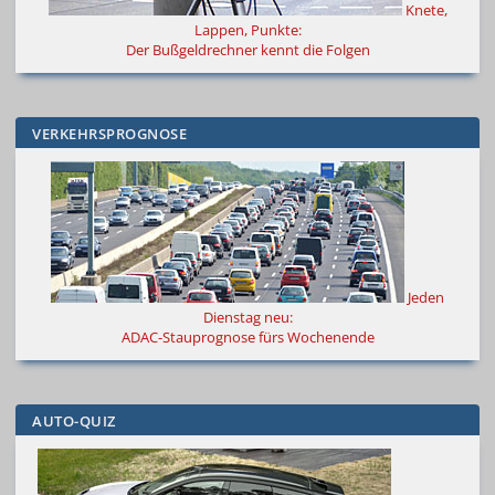
Knete,
Lappen, Punkte:
Der Bußgeldrechner kennt die Folgen
VERKEHRSPROGNOSE
Jeden
Dienstag neu:
ADAC-Stauprognose fürs Wochenende
AUTO-QUIZ