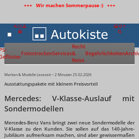
+++ Wir machen Sommerpause :) +++
Recht
Zur Startseite
PS-
Fotostrecken
Services
&
Begehrlichkeiten
Archi
Geflüster
Reise
Marken & Modelle
Lesezeit ~ 2 Minuten
25.02.2026
Ausstattungspakete mit kleinem Preisvorteil
Mercedes: V-Klasse-Auslauf mit
Sondermodellen
Mercedes-Benz Vans bringt zwei neue Sondermodelle der
V-Klasse zu den Kunden. Sie sollen auf das 140-Jahre-
Jubiläum aufmerksam machen, sind aber gewissermaßen