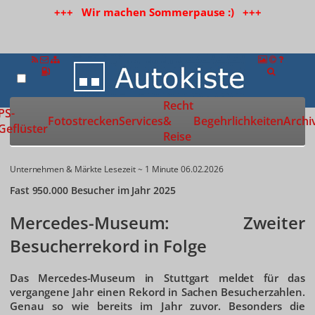
+++ Wir machen Sommerpause :) +++
Recht
Zur Startseite
PS-
Fotostrecken
Services
&
Begehrlichkeiten
Archi
Geflüster
Reise
Unternehmen & Märkte
Lesezeit ~ 1 Minute
06.02.2026
Fast 950.000 Besucher im Jahr 2025
Mercedes-Museum: Zweiter
Besucherrekord in Folge
Das Mercedes-Museum in Stuttgart meldet für das
vergangene Jahr einen Rekord in Sachen Besucherzahlen.
Genau so wie bereits im Jahr zuvor. Besonders die