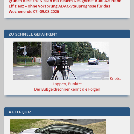
grünen Bereich?
Nissan mit neuem Designchef
Audi A2: Hohe
Effizienz – ohne Vorsprung
ADAC-Stauprognose für das
Wochenende 07.-09.08.2026
ZU SCHNELL GEFAHREN?
Knete,
Lappen, Punkte:
Der Bußgeldrechner kennt die Folgen
AUTO-QUIZ