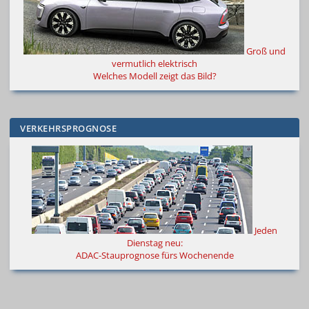
Groß und
vermutlich elektrisch
Welches Modell zeigt das Bild?
VERKEHRSPROGNOSE
Jeden
Dienstag neu:
ADAC-Stauprognose fürs Wochenende