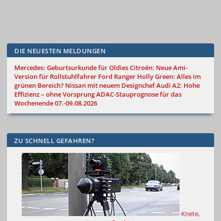
DIE NEUESTEN MELDUNGEN
Mercedes: Geburtsurkunde für Oldies
Citroën: Neue Ami-
Version für Rollstuhlfahrer
Ford Ranger Holly Green: Alles im
grünen Bereich?
Nissan mit neuem Designchef
Audi A2: Hohe
Effizienz – ohne Vorsprung
ADAC-Stauprognose für das
Wochenende 07.-09.08.2026
ZU SCHNELL GEFAHREN?
Knete,