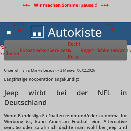
+++ Wir machen Sommerpause :) +++
Recht
Zur Startseite
PS-
Fotostrecken
Services
&
Begehrlichkeiten
Archi
Geflüster
Reise
Unternehmen & Märkte
Lesezeit ~ 2 Minuten
06.02.2026
Langfristige Kooperation angekündigt
Jeep wirbt bei der NFL in
Deutschland
Wenn Bundesliga-Fußball zu teuer und/oder zu normal für
Werbung ist, kann American Football eine Alternative
sein. So oder so ähnlich dachte man wohl bei Jeep und