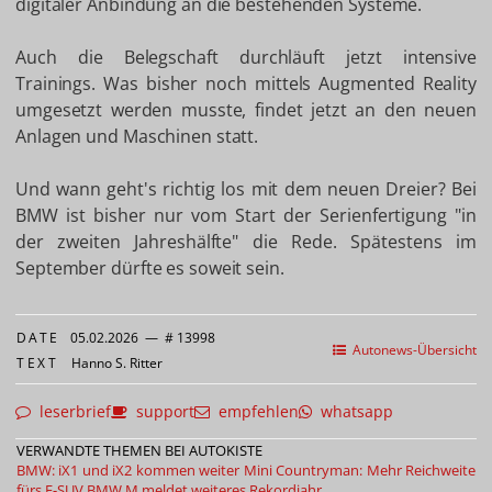
digitaler Anbindung an die bestehenden Systeme.
Auch die Belegschaft durchläuft jetzt intensive
Trainings. Was bisher noch mittels Augmented Reality
umgesetzt werden musste, findet jetzt an den neuen
Anlagen und Maschinen statt.
Und wann geht's richtig los mit dem neuen Dreier? Bei
BMW ist bisher nur vom Start der Serienfertigung "in
der zweiten Jahreshälfte" die Rede. Spätestens im
September dürfte es soweit sein.
DATE
05.02.2026
—
# 13998
Autonews-Übersicht
TEXT
Hanno S. Ritter
leserbrief
support
empfehlen
whatsapp
VERWANDTE THEMEN BEI AUTOKISTE
BMW: iX1 und iX2 kommen weiter
Mini Countryman: Mehr Reichweite
fürs E-SUV
BMW M meldet weiteres Rekordjahr