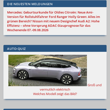
DIE NEUESTEN MELDUNGEN
Mercedes: Geburtsurkunde für Oldies
Citroën: Neue Ami-
Version für Rollstuhlfahrer
Ford Ranger Holly Green: Alles im
grünen Bereich?
Nissan mit neuem Designchef
Audi A2: Hohe
Effizienz – ohne Vorsprung
ADAC-Stauprognose für das
Wochenende 07.-09.08.2026
AUTO-QUIZ
Groß und
vermutlich elektrisch
Welches Modell zeigt das Bild?