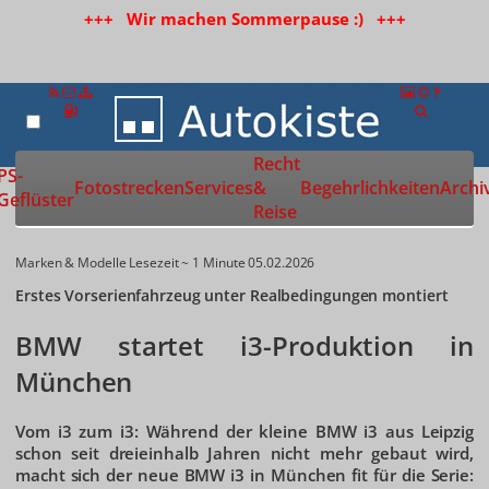
+++ Wir machen Sommerpause :) +++
Recht
Zur Startseite
PS-
Fotostrecken
Services
&
Begehrlichkeiten
Archi
Geflüster
Reise
Marken & Modelle
Lesezeit ~ 1 Minute
05.02.2026
Erstes Vorserienfahrzeug unter Realbedingungen montiert
BMW startet i3-Produktion in
München
Vom i3 zum i3: Während der kleine BMW i3 aus Leipzig
schon seit dreieinhalb Jahren nicht mehr gebaut wird,
macht sich der neue BMW i3 in München fit für die Serie: