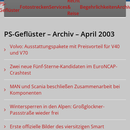
Recht
Zur Startseite
PS-
Fotostrecken
Services
&
Begehrlichkeiten
Archi
Geflüster
Reise
PS-Geflüster – Archiv – April 2003
Volvo: Ausstattungspakete mit Preisvorteil für V40
und V70
Zwei neue Fünf-Sterne-Kandidaten im EuroNCAP-
Crashtest
MAN und Scania beschließen Zusammenarbeit bei
Komponenten
Wintersperren in den Alpen: Großglockner-
Passstraße wieder frei
Erste offizielle Bilder des viersitzigen Smart