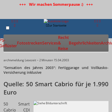
+++ Wir machen Sommerpause :) +++
Zur Startseite
Recht
PS-
Fotostrecken
Services
&
Begehrlichkeiten
Archi
Geflüster
Reise
archivmeldung
Lesezeit ~ 2 Minuten
15.04.2003
"Sensation des Jahres 2003": Fertiggarage und Vollkasko-
Versicherung inklusive
Quelle: 50 Smart Cabrio für je 1.990
Euro
50 Smart
Cabrio CDI