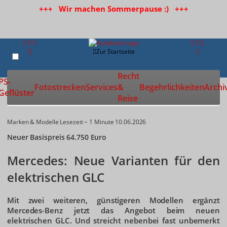
+++ Wir machen Sommerpause :) +++
Zur Startseite
Recht
PS-
Fotostrecken
Services
&
Begehrlichkeiten
Archi
Geflüster
Reise
Marken & Modelle
Lesezeit ~ 1 Minute
10.06.2026
Neuer Basispreis 64.750 Euro
Mercedes: Neue Varianten für den
elektrischen GLC
Mit zwei weiteren, günstigeren Modellen ergänzt
Mercedes-Benz jetzt das Angebot beim neuen
elektrischen GLC. Und streicht nebenbei fast unbemerkt