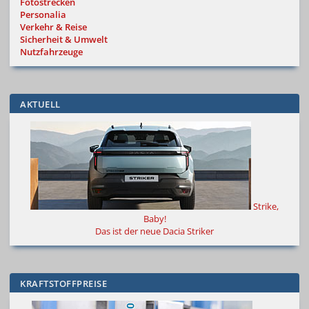
Fotostrecken
Personalia
Verkehr & Reise
Sicherheit & Umwelt
Nutzfahrzeuge
AKTUELL
Strike,
Baby!
Das ist der neue Dacia Striker
KRAFTSTOFFPREISE