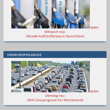
Jeden
Mittwoch neu:
Aktuelle Kraftstoffpreise in Deutschland
VERKEHRSPROGNOSE
Jeden
Dienstag neu:
ADAC-Stauprognose fürs Wochenende