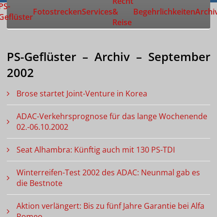
Recht
Zur Startseite
PS-
Fotostrecken
Services
&
Begehrlichkeiten
Archi
Geflüster
Reise
PS-Geflüster – Archiv – September
2002
Brose startet Joint-Venture in Korea
ADAC-Verkehrsprognose für das lange Wochenende
02.-06.10.2002
Seat Alhambra: Künftig auch mit 130 PS-TDI
Winterreifen-Test 2002 des ADAC: Neunmal gab es
die Bestnote
Aktion verlängert: Bis zu fünf Jahre Garantie bei Alfa
Romeo