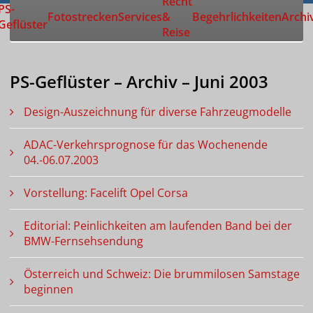
Recht
Zur Startseite
PS-
Fotostrecken
Services
&
Begehrlichkeiten
Archi
Geflüster
Reise
PS-Geflüster – Archiv – Juni 2003
Design-Auszeichnung für diverse Fahrzeugmodelle
ADAC-Verkehrsprognose für das Wochenende
04.-06.07.2003
Vorstellung: Facelift Opel Corsa
Editorial: Peinlichkeiten am laufenden Band bei der
BMW-Fernsehsendung
Österreich und Schweiz: Die brummilosen Samstage
beginnen