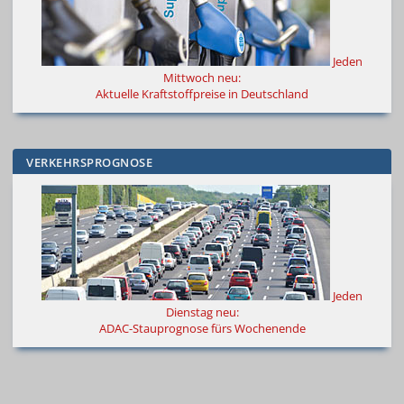
Jeden
Mittwoch neu:
Aktuelle Kraftstoffpreise in Deutschland
VERKEHRSPROGNOSE
Jeden
Dienstag neu:
ADAC-Stauprognose fürs Wochenende