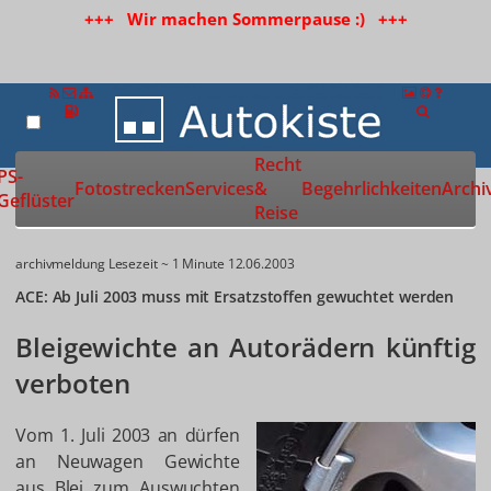
+++ Wir machen Sommerpause :) +++
Recht
Zur Startseite
PS-
Fotostrecken
Services
&
Begehrlichkeiten
Archi
Geflüster
Reise
archivmeldung
Lesezeit ~ 1 Minute
12.06.2003
ACE: Ab Juli 2003 muss mit Ersatzstoffen gewuchtet werden
Bleigewichte an Autorädern künftig
verboten
Vom 1. Juli 2003 an dürfen
an Neuwagen Gewichte
aus Blei zum Auswuchten