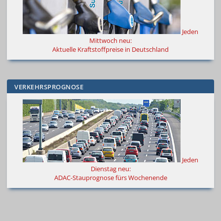
Jeden
Mittwoch neu:
Aktuelle Kraftstoffpreise in Deutschland
VERKEHRSPROGNOSE
Jeden
Dienstag neu:
ADAC-Stauprognose fürs Wochenende