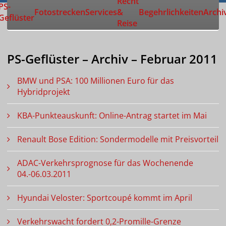
Recht
Zur Startseite
PS-
Fotostrecken
Services
&
Begehrlichkeiten
Archi
Geflüster
Reise
PS-Geflüster – Archiv – Februar 2011
BMW und PSA: 100 Millionen Euro für das
Hybridprojekt
KBA-Punkteauskunft: Online-Antrag startet im Mai
Renault Bose Edition: Sondermodelle mit Preisvorteil
ADAC-Verkehrsprognose für das Wochenende
04.-06.03.2011
Hyundai Veloster: Sportcoupé kommt im April
Verkehrswacht fordert 0,2-Promille-Grenze