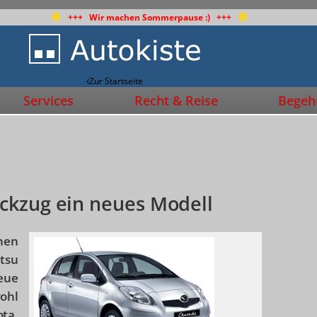
+++ Wir machen Sommerpause :) +++
Zur Startseite
Services
Recht & Reise
Begehr
ckzug ein neues Modell
hen
tsu
eue
wohl
ta.