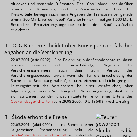
Aludekor und passende Fußmatten. Das "Cool"-Modell hat darüber
hinaus eine Klimaanlage und ein Audiosystem an Bord. Die
Preisvorteile bewegen sich nach Angaben der Franzosen bei gerade
einmal 300 Mark, bei der "Cool"-Variante immerhin bei gut 1.000 Mark.
Besondere Finanzierungsangebote sollen den Kauf zusätzlich
erleichtern.
OLG Köln entscheidet über Konsequenzen falscher
Angaben an die Versicherung
22.03.2001 (akid-0202) | Eine Belehrung in der Schadenanzeige, dasss
bewusst unwahre oder unvollständige Angaben des
Versicherungsnehmers auch dann zum Verlust des
Versicherungsschutzes führen, wenn sie "für die Entscheidung der
Sache keine Bedeutung haben", ist unzureichend und nicht geeignet,
Leistungsfreiheit des Versicherers bei einer vorsätzlichen, aber
folgenlos gebliebenen Verletzung der Aufklärungsobliegenheit nach
sich zu ziehen. So der jüngst mitgeteilte Tenor eines Urteils des
Oberlandesgerichts Köln
vom 29.08.2000,
- 9 U 186/98 -
(rechtskräftig).
Škoda erhöht die Preise
22.03.2001 (akid-0201) | Im Rahmen einer
"allgemeinen Preisanpassung" hebt die
ŠkodaAuto Deutschland GmbH
ab sofort die