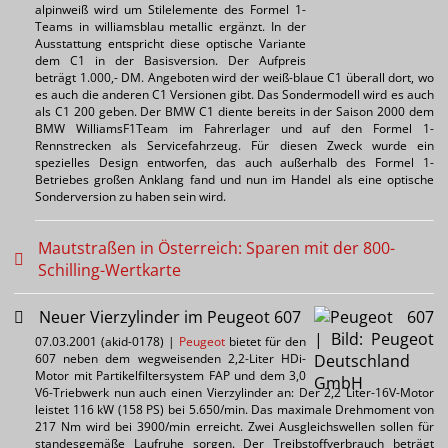
alpinweiß wird um Stilelemente des Formel 1-
Teams in williamsblau metallic ergänzt. In der
Ausstattung entspricht diese optische Variante
dem C1 in der Basisversion. Der Aufpreis
beträgt 1.000,- DM. Angeboten wird der weiß-blaue C1 überall dort, wo
es auch die anderen C1 Versionen gibt. Das Sondermodell wird es auch
als C1 200 geben. Der BMW C1 diente bereits in der Saison 2000 dem
BMW WilliamsF1Team im Fahrerlager und auf den Formel 1-
Rennstrecken als Servicefahrzeug. Für diesen Zweck wurde ein
spezielles Design entworfen, das auch außerhalb des Formel 1-
Betriebes großen Anklang fand und nun im Handel als eine optische
Sonderversion zu haben sein wird.
Mautstraßen in Österreich: Sparen mit der 800-
Schilling-Wertkarte
Neuer Vierzylinder im Peugeot 607
07.03.2001 (akid-0178) |
Peugeot
bietet für den
607 neben dem wegweisenden 2,2-Liter HDi-
Motor mit Partikelfiltersystem FAP und dem 3,0
V6-Triebwerk nun auch einen Vierzylinder an: Der 2,2 Liter-16V-Motor
leistet 116 kW (158 PS) bei 5.650/min. Das maximale Drehmoment von
217 Nm wird bei 3900/min erreicht. Zwei Ausgleichswellen sollen für
standesgemäße Laufruhe sorgen. Der Treibstoffverbrauch beträgt