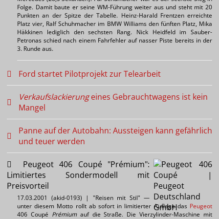
Folge. Damit baute er seine WM-Führung weiter aus und steht mit 20
Punkten an der Spitze der Tabelle. Heinz-Harald Frentzen erreichte
Platz vier, Ralf Schuhmacher im BMW Williams den fünften Platz, Mika
Häkkinen lediglich den sechsten Rang. Nick Heidfeld im Sauber-
Petronas schied nach einem Fahrfehler auf nasser Piste bereits in der
3. Runde aus.
Ford startet Pilotprojekt zur Telearbeit
Verkaufslackierung
eines Gebrauchtwagens ist kein
Mangel
Panne auf der Autobahn: Aussteigen kann gefährlich
und teuer werden
Peugeot 406 Coupé "Prémium":
Limitiertes Sondermodell mit
Preisvorteil
17.03.2001 (akid-0193) | "Reisen mit Stil" —
unter diesem Motto rollt ab sofort in limitierter Auflage das
Peugeot
406 Coupé
Prémium
auf die Straße. Die Vierzylinder-Maschine mit