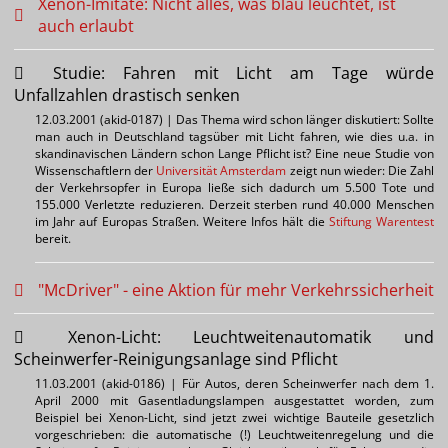
Xenon-Imitate: Nicht alles, was blau leuchtet, ist
auch erlaubt
Studie: Fahren mit Licht am Tage würde
Unfallzahlen drastisch senken
12.03.2001 (akid-0187) | Das Thema wird schon länger diskutiert: Sollte
man auch in Deutschland tagsüber mit Licht fahren, wie dies u.a. in
skandinavischen Ländern schon Lange Pflicht ist? Eine neue Studie von
Wissenschaftlern der
Universität Amsterdam
zeigt nun wieder: Die Zahl
der Verkehrsopfer in Europa ließe sich dadurch um 5.500 Tote und
155.000 Verletzte reduzieren. Derzeit sterben rund 40.000 Menschen
im Jahr auf Europas Straßen. Weitere Infos hält die
Stiftung Warentest
bereit.
"McDriver" - eine Aktion für mehr Verkehrssicherheit
Xenon-Licht: Leuchtweitenautomatik und
Scheinwerfer-Reinigungsanlage sind Pflicht
11.03.2001 (akid-0186) | Für Autos, deren Scheinwerfer nach dem 1.
April 2000 mit Gasentladungslampen ausgestattet worden, zum
Beispiel bei Xenon-Licht, sind jetzt zwei wichtige Bauteile gesetzlich
vorgeschrieben: die automatische (!) Leuchtweitenregelung und die