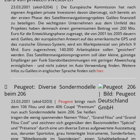
23.03.2001 (akid-0204) | Die Europäische Kommission hat nach
eigenen Angaben private Investoren davon überzeugt, sich bereits an
der ersten Phase des Satellitennavigationsgrojektes Galileo finanziell
zu beteiligen. Die wichtigsten Unternehmen aus dem Umfeld des
Projektes haben demnach einen gemeinsamen Beitrag von 200 Mio.
Euro für die Entwicklungsphase zugesagt, die von 2001 bis 2005 dauern
wird. Galileo, der europäischen Antwort auf das amerikanische GPS und
das russische Glonass-System, wird ein Marktpotenzial von jährlich 9
Mrd. Euro zugerechnet; 140.000 Arbeitsplätze sollen "gesichert"
werden. Das Satellitennavigationsprogramm soll über kleine, günstige
Empfänger per Funk Standortbestimmungen mit geringer Abweichung
ermöglichen - und nicht zuletzt im Auto Verwendung finden. Weitere
Infos zu Galileo in englischer Sprache finden sich
hier
.
Peugeot: Diverse Sondermodelle
beim 206
23.03.2001 (akid-0203) |
Peugeot
bringt nach
dem 106 Filou und dem 406 Coupé "Premium"
nun auch Sondermodelle beim 206. Sie heißen
tragen die wenig spannenden Namen "Filou", "Grand Filou" und "Grand
Filou Cool" und zeichnen sich gegenüber den Basismodellen "Spécial"
und "Présence" durch eine um diverse Extras aufgewertete Ausstattung
aus, darunter Sportsitze, grau hinterlegte Instrumente, Sonderfarben,
eine "Mittelkonsole im Sportdesign", einen Schalthebelknauf im