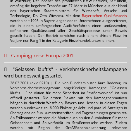
in Würzburg. Der Inhaber des prämiierten BMW Betriebs, Ralf Rhein,
empfing die begehrte Trophäe am 27. März in München aus der Hand
des bayerischen Staatsministers für Wirtschaft, Verkehr und
Technologie, Dr. Otto Wiesheu. Mit dem
Bayerischen Qualitätspreis
werden seit 1993 in Bayern angesiedelte Unternehmen ausgezeichnet,
die in einem umfangreichen Audit-Verfahren einen umfassenden,
definierten Qualitätsstand aller Geschäftsprozesse unter Beweis
gestellt haben. Der Betrieb erreichte nach einem dritten Platz im
Vorjahr nun Rang 1 in der Kategorie Einzelhandelsunternehmen.
Campingpreise Europa 2001
"Gelassen läuft's" - Verkehrssicherheitskampagne
wird bundesweit gestartet
28.03.2001 (akid-0210) | Die von Bundesminister Kurt Bodewig im
Verkehrssicherheitsprogramm angekündigte Kampagne "Gelassen
läuft's – Eine Aktion für mehr Sicherheit im Straßenverkehr" ist nun
offiziell gestartet. Die ersten Plakate mit den Kampagnenmotiven
hängen in Nordrhein-Westfalen, Bayern und Hessen; in diesen Tagen
werden bundesweit ca. 6.000 Plakate geklebt und parallel Anzeigen in
überregionalen Publikumszeitschriften und Tageszeitungen geschaltet.
Ab Frühsommer werden die Motive auch an den Autobahnen für mehr
Gelassenheit und Souveränität im Straßenverkehr werben. Zudem
werden mit Beginn der Großflächenplakatierung relevante