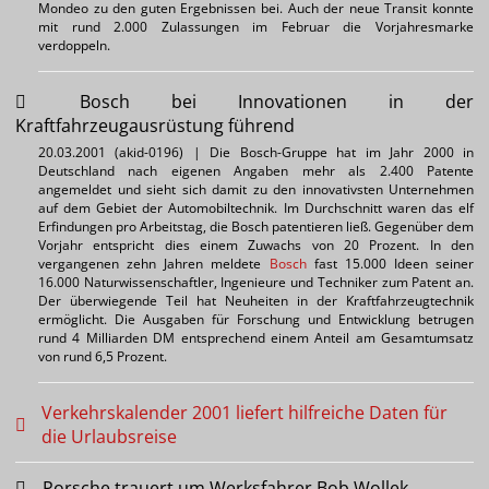
Mondeo zu den guten Ergebnissen bei. Auch der neue Transit konnte
mit rund 2.000 Zulassungen im Februar die Vorjahresmarke
verdoppeln.
Bosch bei Innovationen in der
Kraftfahrzeugausrüstung führend
20.03.2001 (akid-0196) | Die Bosch-Gruppe hat im Jahr 2000 in
Deutschland nach eigenen Angaben mehr als 2.400 Patente
angemeldet und sieht sich damit zu den innovativsten Unternehmen
auf dem Gebiet der Automobiltechnik. Im Durchschnitt waren das elf
Erfindungen pro Arbeitstag, die Bosch patentieren ließ. Gegenüber dem
Vorjahr entspricht dies einem Zuwachs von 20 Prozent. In den
vergangenen zehn Jahren meldete
Bosch
fast 15.000 Ideen seiner
16.000 Naturwissenschaftler, Ingenieure und Techniker zum Patent an.
Der überwiegende Teil hat Neuheiten in der Kraftfahrzeugtechnik
ermöglicht. Die Ausgaben für Forschung und Entwicklung betrugen
rund 4 Milliarden DM entsprechend einem Anteil am Gesamtumsatz
von rund 6,5 Prozent.
Verkehrskalender 2001 liefert hilfreiche Daten für
die Urlaubsreise
Porsche trauert um Werksfahrer Bob Wollek