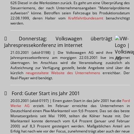
626 Diesel in die Werkstätten zurück. Es geht um eine Überprüfung des
Steuerriemens, der nach Unternehmensangaben "Materialprobleme
aufweisen" könne. Betroffen seien Fahrzeuge bis Produktionsdatum
22.08.1999, deren Halter vom
Kraftfahrtbundesamt
benachrichtigt
werden.
Donnerstag: Volkswagen überträgt
Jahrespressekonferenz im Internet
21.03.2001 (akid-0198) | Die Volkswagen AG wird ihre
Jahrespressekonferenz am morgigen 22.03.2001 live ins Internet
übertragen. Im Anschluss wird die Veranstaltung zusätzlich als
Aufzeichnung zur Verfügung gestellt, beide Angebote sind über die
kürzlich
neugestaltete Website des Unternehmens
erreichbar. Der
Real-Player wird benötigt.
Ford: Guter Start ins Jahr 2001
20.03.2001 (akid-0197) | Einen guten Start in das Jahr 2001 hat die
Ford
Werke AG
erzielt. Im Februar erreichte das Unternehmen in
Deutschland einen Pkw-Marktanteil von 9,6 Prozent. Das sei das beste
Monatsergebnis seit Mai 1999, teilten die Kölner heute mit. Der
Marktanteil konnte demnach vom 6,4 Prozent (Januar und Februar
2000) auf 8,3 Prozent gesteigert werden. Maßgeblichen Anteil am
Erfolg hat nach wie vor der Focus, zunehmend trägt aber auch der neue