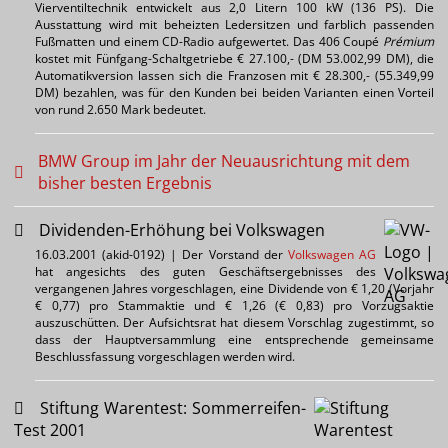
Vierventiltechnik entwickelt aus 2,0 Litern 100 kW (136 PS). Die
Ausstattung wird mit beheizten Ledersitzen und farblich passenden
Fußmatten und einem CD-Radio aufgewertet. Das 406 Coupé
Prémium
kostet mit Fünfgang-Schaltgetriebe € 27.100,- (DM 53.002,99 DM), die
Automatikversion lassen sich die Franzosen mit € 28.300,- (55.349,99
DM) bezahlen, was für den Kunden bei beiden Varianten einen Vorteil
von rund 2.650 Mark bedeutet.
BMW Group im Jahr der Neuausrichtung mit dem
bisher besten Ergebnis
Dividenden-Erhöhung bei Volkswagen
16.03.2001 (akid-0192) | Der Vorstand der
Volkswagen AG
hat angesichts des guten Geschäftsergebnisses des
vergangenen Jahres vorgeschlagen, eine Dividende von € 1,20 (Vorjahr
€ 0,77) pro Stammaktie und € 1,26 (€ 0,83) pro Vorzugsaktie
auszuschütten. Der Aufsichtsrat hat diesem Vorschlag zugestimmt, so
dass der Hauptversammlung eine entsprechende gemeinsame
Beschlussfassung vorgeschlagen werden wird.
Stiftung Warentest: Sommerreifen-
Test 2001