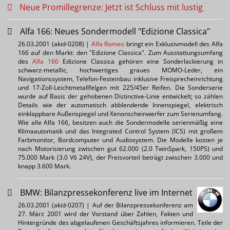
Neue Promillegrenze: Jetzt ist Schluss mit lustig
Alfa 166: Neues Sondermodell "Edizione Classica"
26.03.2001 (akid-0208) |
Alfa Romeo
bringt ein Exklusivmodell des Alfa
166 auf den Markt: den "Edizione Classica". Zum Ausstattungsumfang
des
Alfa 166
Edizione Classica gehören eine Sonderlackierung in
schwarz-metallic, hochwertiges graues MOMO-Leder, ein
Navigationssystem, Telefon-Festeinbau inklusive Freisprecheinrichtung
und 17-Zoll-Leichtmetallfelgen mit 225/45er Reifen. Die Sonderserie
wurde auf Basis der gehobenen Distinctive-Linie entwickelt; so zählen
Details wie der automatisch abblendende Innenspiegel, elektrisch
einklappbare Außenspiegel und Xenonscheinwerfer zum Serienumfang.
Wie alle Alfa 166, besitzen auch die Sondermodelle serienmäßig eine
Klimaautomatik und das Integrated Control System (ICS) mit großem
Farbmonitor, Bordcomputer und Audiosystem. Die Modelle kosten je
nach Motorisierung zwischen gut 62.000 (2.0 TwinSpark, 150PS) und
75.000 Mark (3.0 V6 24V), der Preisvorteil beträgt zwischen 3.000 und
knapp 3.600 Mark.
BMW: Bilanzpressekonferenz live im Internet
26.03.2001 (akid-0207) | Auf der Bilanzpressekonferenz am
27. März 2001 wird der Vorstand über Zahlen, Fakten und
Hintergründe des abgelaufenen Geschäftsjahres informieren. Teile der