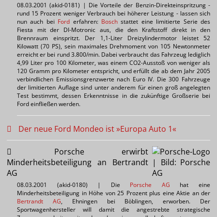
08.03.2001 (akid-0181) | Die Vorteile der Benzin-Direkteinspritzung -
rund 15 Prozent weniger Verbrauch bei höherer Leistung - lassen sich
nun auch bei
Ford
erfahren:
Bosch
stattet eine limitierte Serie des
Fiesta mit der DI-Motronic aus, die den Kraftstoff direkt in den
Brennraum einspritzt. Der 1,1-Liter Dreizylindermotor leistet 52
Kilowatt (70 PS), sein maximales Drehmoment von 105 Newtonmeter
erreicht er bei rund 3.800/min. Dabei verbraucht das Fahrzeug lediglich
4,99 Liter pro 100 Kilometer, was einem CO2-Ausstoß von weniger als
120 Gramm pro Kilometer entspricht, und erfüllt die ab dem Jahr 2005
verbindlichen Emissionsgrenzwerte nach Euro IV. Die 300 Fahrzeuge
der limitierten Auflage sind unter anderem für einen groß angelegten
Test bestimmt, dessen Erkenntnisse in die zukünftige Großserie bei
Ford einfließen werden.
Der neue Ford Mondeo ist »Europa Auto 1«
Porsche erwirbt
Minderheitsbeteiligung an Bertrandt
AG
08.03.2001 (akid-0180) | Die
Porsche AG
hat eine
Minderheitsbeteiligung in Höhe von 25 Prozent plus eine Aktie an der
Bertrandt AG
, Ehningen bei Böblingen, erworben. Der
Sportwagenhersteller will damit die angestrebte strategische