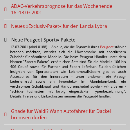
ADAC-Verkehrsprognose für das Wochenende
16.-18.03.2001
Neues »Exclusiv-Paket« für den Lancia Lybra
Neue Peugeot Sportiv-Pakete
12.03.2001 (akid-0188) | An alle, die die Dynamik ihres
Peugeot
stärker
betonen möchten, wendet sich die Löwenmarke mit sportlichem
Zubehör für sämtliche Modelle. Die beim Peugeot-Händler unter dem
Namen "Sportiv-Pakete" erhältlichen Sets sind für die Modelle 106 bis
406 Coupé sowie für Partner und Expert lieferbar. Zu den üblichen
Insignien von Sportpaketen wie Leichtmetallrädern gibt es auch
Accessoires für den Innenraum - unter anderem ein Airbag-
Lederlenkrad sowie ein Innendekor im Aluminium-Look, ein
verchromter Schaltknauf und Handbremshebel sowie - wir zitieren -
"schicke Fußmatten mit farbig eingestickter Typenbezeichnung".
Details, Preise und Einbaukosten nennen die Peugeot-Händler.
Gnade für Waldi? Wann Autofahrer für Dackel
bremsen dürfen