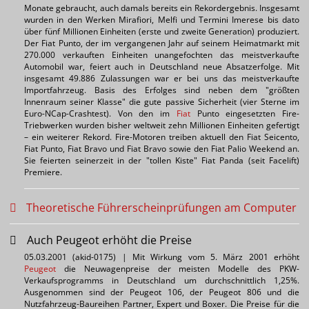
Monate gebraucht, auch damals bereits ein Rekordergebnis. Insgesamt
wurden in den Werken Mirafiori, Melfi und Termini Imerese bis dato
über fünf Millionen Einheiten (erste und zweite Generation) produziert.
Der Fiat Punto, der im vergangenen Jahr auf seinem Heimatmarkt mit
270.000 verkauften Einheiten unangefochten das meistverkaufte
Automobil war, feiert auch in Deutschland neue Absatzerfolge. Mit
insgesamt 49.886 Zulassungen war er bei uns das meistverkaufte
Importfahrzeug. Basis des Erfolges sind neben dem "größten
Innenraum seiner Klasse" die gute passive Sicherheit (vier Sterne im
Euro-NCap-Crashtest). Von den im
Fiat
Punto eingesetzten Fire-
Triebwerken wurden bisher weltweit zehn Millionen Einheiten gefertigt
– ein weiterer Rekord. Fire-Motoren treiben aktuell den Fiat Seicento,
Fiat Punto, Fiat Bravo und Fiat Bravo sowie den Fiat Palio Weekend an.
Sie feierten seinerzeit in der "tollen Kiste" Fiat Panda (seit Facelift)
Premiere.
Theoretische Führerscheinprüfungen am Computer
Auch Peugeot erhöht die Preise
05.03.2001 (akid-0175) | Mit Wirkung vom 5. März 2001 erhöht
Peugeot
die Neuwagenpreise der meisten Modelle des PKW-
Verkaufsprogramms in Deutschland um durchschnittlich 1,25%.
Ausgenommen sind der Peugeot 106, der Peugeot 806 und die
Nutzfahrzeug-Baureihen Partner, Expert und Boxer. Die Preise für die