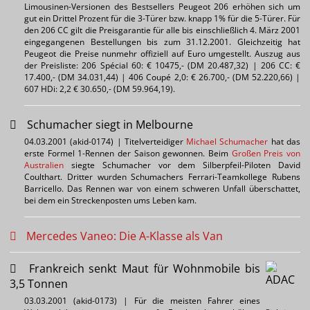
Limousinen-Versionen des Bestsellers Peugeot 206 erhöhen sich um
gut ein Drittel Prozent für die 3-Türer bzw. knapp 1% für die 5-Türer. Für
den 206 CC gilt die Preisgarantie für alle bis einschließlich 4. März 2001
eingegangenen Bestellungen bis zum 31.12.2001. Gleichzeitig hat
Peugeot die Preise nunmehr offiziell auf Euro umgestellt. Auszug aus
der Preisliste: 206 Spécial 60: € 10475,- (DM 20.487,32) | 206 CC: €
17.400,- (DM 34.031,44) | 406 Coupé 2,0: € 26.700,- (DM 52.220,66) |
607 HDi: 2,2 € 30.650,- (DM 59.964,19).
Schumacher siegt in Melbourne
04.03.2001 (akid-0174) | Titelverteidiger
Michael Schumacher
hat das
erste Formel 1-Rennen der Saison gewonnen. Beim
Großen Preis von
Australien
siegte Schumacher vor dem Silberpfeil-Piloten David
Coulthart. Dritter wurden Schumachers Ferrari-Teamkollege Rubens
Barricello. Das Rennen war von einem schweren Unfall überschattet,
bei dem ein Streckenposten ums Leben kam.
Mercedes Vaneo: Die A-Klasse als Van
Frankreich senkt Maut für Wohnmobile bis
3,5 Tonnen
03.03.2001 (akid-0173) | Für die meisten Fahrer eines