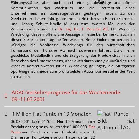
Führungsstärke, aber auch durch eine glaubwürdige und offene
Kommunikation, das Wachstum und die Profitabilität eines
Unternehmens am überzeugendsten gesteigert haben. Zu den
Geehrten in diesem Jahr gehört neben Heinrich von Pierer (Siemens)
und Hennig Schulte-Noelle (Allianz) zum zweiten Mal auch der
Vorstandsvorsitzende der
Dr. Ing. h.c. F. Porsche AG
, Dr. Wendelin
Wiedeking, dessen öffentliche Aussagen, nebenbei bemerkt, auch an
dieser Stelle schon gutgeheißen wurden. Heinz Goldmann persönlich
würdigte die Verdienste Wiedekings für den wirtschaftlichen
Turnaround der Porsche AG nach schweren Jahren. Durch eine
geschickte Modellpolitik und die Steigerung der Produktivität in allen
Bereichen des Unternehmens, aber auch durch eine glaubwürdige und
kreative Kommunikation ist es Wiedeking gelungen, die Stuttgarter
Sportwagenschmiede zum profitabelsten Automobilhersteller der Welt
zu machen.
ADAC-Verkehrsprognose für das Wochenende
09.-11.03.2001
1 Million Fiat Punto in 19 Monaten
06.03.2001 (akid-0176) | Nur 19 Monate nach
Produktionsbeginn rollte jetzt der 1.000.000.
Fiat
Punto
vom Band – ein neuer Produktionsrekord.
Die erste Punto-Generation hatte dafür 22