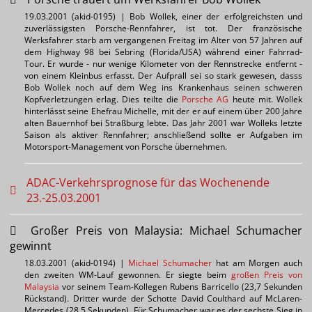
19.03.2001 (akid-0195) | Bob Wollek, einer der erfolgreichsten und
zuverlässigsten Porsche-Rennfahrer, ist tot. Der französische
Werksfahrer starb am vergangenen Freitag im Alter von 57 Jahren auf
dem Highway 98 bei Sebring (Florida/USA) während einer Fahrrad-
Tour. Er wurde - nur wenige Kilometer von der Rennstrecke entfernt -
von einem Kleinbus erfasst. Der Aufprall sei so stark gewesen, dasss
Bob Wollek noch auf dem Weg ins Krankenhaus seinen schweren
Kopfverletzungen erlag. Dies teilte die
Porsche AG
heute mit. Wollek
hinterlässt seine Ehefrau Michelle, mit der er auf einem über 200 Jahre
alten Bauernhof bei Straßburg lebte. Das Jahr 2001 war Wolleks letzte
Saison als aktiver Rennfahrer; anschließend sollte er Aufgaben im
Motorsport-Management von Porsche übernehmen.
ADAC-Verkehrsprognose für das Wochenende
23.-25.03.2001
Großer Preis von Malaysia: Michael Schumacher
gewinnt
18.03.2001 (akid-0194) |
Michael Schumacher
hat am Morgen auch
den zweiten WM-Lauf gewonnen. Er siegte beim
großen Preis von
Malaysia
vor seinem Team-Kollegen Rubens Barricello (23,7 Sekunden
Rückstand). Dritter wurde der Schotte David Coulthard auf McLaren-
Mercedes (28,5 Sekunden). Für Schumacher war es der sechste Sieg in