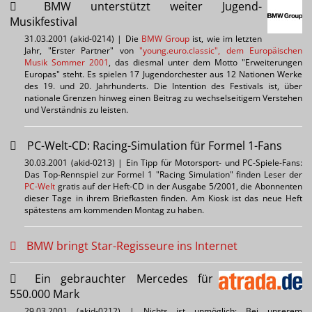
BMW unterstützt weiter Jugend-
Musikfestival
31.03.2001 (akid-0214) | Die
BMW Group
ist, wie im letzten
Jahr, "Erster Partner" von
"young.euro.classic", dem Europäischen
Musik Sommer 2001
, das diesmal unter dem Motto "Erweiterungen
Europas" steht. Es spielen 17 Jugendorchester aus 12 Nationen Werke
des 19. und 20. Jahrhunderts. Die Intention des Festivals ist, über
nationale Grenzen hinweg einen Beitrag zu wechselseitigem Verstehen
und Verständnis zu leisten.
PC-Welt-CD: Racing-Simulation für Formel 1-Fans
30.03.2001 (akid-0213) | Ein Tipp für Motorsport- und PC-Spiele-Fans:
Das Top-Rennspiel zur Formel 1 "Racing Simulation" finden Leser der
PC-Welt
gratis auf der Heft-CD in der Ausgabe 5/2001, die Abonnenten
dieser Tage in ihrem Briefkasten finden. Am Kiosk ist das neue Heft
spätestens am kommenden Montag zu haben.
BMW bringt Star-Regisseure ins Internet
Ein gebrauchter Mercedes für
550.000 Mark
29.03.2001 (akid-0212) | Nichts ist unmöglich: Bei unserem