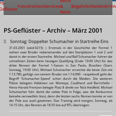
Recht
Zur Startseite
PS-
Fotostrecken
Services
&
Begehrlichkeiten
Archi
Geflüster
Reise
PS-Geflüster – Archiv – März 2001
Sonntag: Doppelter Schumacher in Startreihe Eins
31.03.2001 (akid-0215) | Erstmals in der Geschichte der Formel 1
stehen zwei Brüder nebeneinander auf den Startplätzen 1 und 2 und
damit in der ersten Startreihe. Michael und Ralf Schumacher fuhren die
schnellsten Zeiten beim heutigen Qualifying (Ende: 19:00 Uhr) für das
dritte Rennen der Formel 1-Saison in Sao Paolo, Brasilien (Start:
Sonntag, 19:00 Uhr). Michael Schumacher erreichte die beste Zeit mit
1:13.780, gefolgt von seinem Bruder mit 1:14.090 - respektvoll geht der
Begriff 'Schumacher-Speed' schon durch die Medien. Die weiteren
Plätze belegten Häkkinen vor Montoya, Coulthard und Barrichello -
Heinz-Harald Frentzen belegte Platz 8 direkt vor Nick Heidfeld. Michael
Schumacher fuhr damit die siebte Pole in Folge, was die Konkurrenz
beinahe verzweifeln lässt, denn die letzten sechs Rennen konnte er von
der Pole aus auch gewinnen. Das Training wird morgen, Sonntag, ab
14.15 Uhr, das Rennen ab 18.55 live auf RTL übertragen.