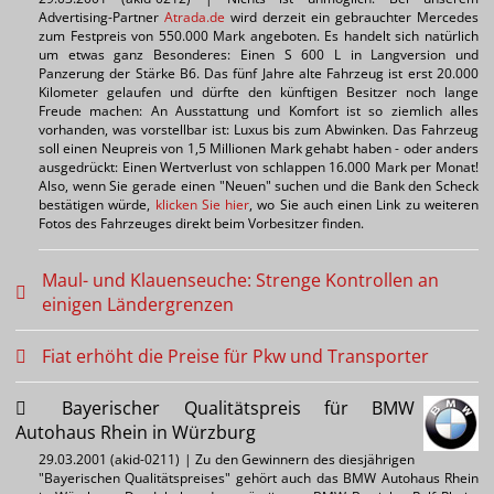
Advertising-Partner
Atrada.de
wird derzeit ein gebrauchter Mercedes
zum Festpreis von 550.000 Mark angeboten. Es handelt sich natürlich
um etwas ganz Besonderes: Einen S 600 L in Langversion und
Panzerung der Stärke B6. Das fünf Jahre alte Fahrzeug ist erst 20.000
Kilometer gelaufen und dürfte den künftigen Besitzer noch lange
Freude machen: An Ausstattung und Komfort ist so ziemlich alles
vorhanden, was vorstellbar ist: Luxus bis zum Abwinken. Das Fahrzeug
soll einen Neupreis von 1,5 Millionen Mark gehabt haben - oder anders
ausgedrückt: Einen Wertverlust von schlappen 16.000 Mark per Monat!
Also, wenn Sie gerade einen "Neuen" suchen und die Bank den Scheck
bestätigen würde,
klicken Sie hier
, wo Sie auch einen Link zu weiteren
Fotos des Fahrzeuges direkt beim Vorbesitzer finden.
Maul- und Klauenseuche: Strenge Kontrollen an
einigen Ländergrenzen
Fiat erhöht die Preise für Pkw und Transporter
Bayerischer Qualitätspreis für BMW
Autohaus Rhein in Würzburg
29.03.2001 (akid-0211) | Zu den Gewinnern des diesjährigen
"Bayerischen Qualitätspreises" gehört auch das BMW Autohaus Rhein