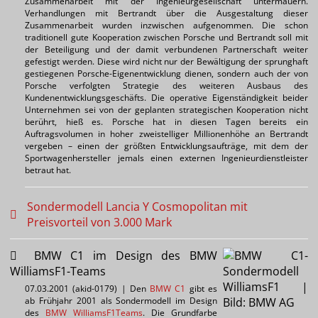
Zusammenarbeit mit der Ingenieurgesellschaft untermauern.
Verhandlungen mit Bertrandt über die Ausgestaltung dieser
Zusammenarbeit wurden inzwischen aufgenommen. Die schon
traditionell gute Kooperation zwischen Porsche und Bertrandt soll mit
der Beteiligung und der damit verbundenen Partnerschaft weiter
gefestigt werden. Diese wird nicht nur der Bewältigung der sprunghaft
gestiegenen Porsche-Eigenentwicklung dienen, sondern auch der von
Porsche verfolgten Strategie des weiteren Ausbaus des
Kundenentwicklungsgeschäfts. Die operative Eigenständigkeit beider
Unternehmen sei von der geplanten strategischen Kooperation nicht
berührt, hieß es. Porsche hat in diesen Tagen bereits ein
Auftragsvolumen in hoher zweistelliger Millionenhöhe an Bertrandt
vergeben – einen der größten Entwicklungsaufträge, mit dem der
Sportwagenhersteller jemals einen externen Ingenieurdienstleister
betraut hat.
Sondermodell Lancia Y Cosmopolitan mit
Preisvorteil von 3.000 Mark
BMW C1 im Design des BMW
WilliamsF1-Teams
07.03.2001 (akid-0179) | Den
BMW C1
gibt es
ab Frühjahr 2001 als Sondermodell im Design
des
BMW WilliamsF1Teams
. Die Grundfarbe