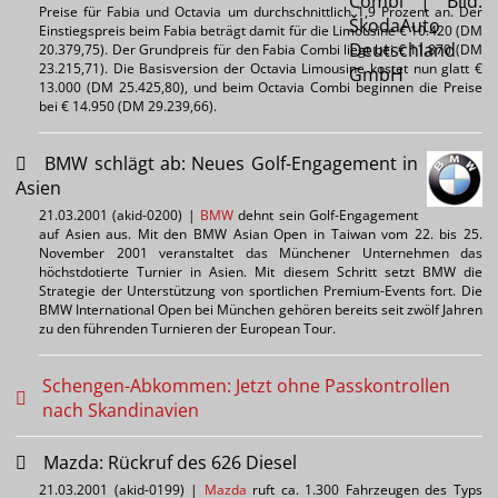
Preise für Fabia und Octavia um durchschnittlich 1,9 Prozent an. Der
Einstiegspreis beim Fabia beträgt damit für die Limousine € 10.420 (DM
20.379,75). Der Grundpreis für den Fabia Combi liegt bei € 11.870 (DM
23.215,71). Die Basisversion der Octavia Limousine kostet nun glatt €
13.000 (DM 25.425,80), und beim Octavia Combi beginnen die Preise
bei € 14.950 (DM 29.239,66).
BMW schlägt ab: Neues Golf-Engagement in
Asien
21.03.2001 (akid-0200) |
BMW
dehnt sein Golf-Engagement
auf Asien aus. Mit den BMW Asian Open in Taiwan vom 22. bis 25.
November 2001 veranstaltet das Münchener Unternehmen das
höchstdotierte Turnier in Asien. Mit diesem Schritt setzt BMW die
Strategie der Unterstützung von sportlichen Premium-Events fort. Die
BMW International Open bei München gehören bereits seit zwölf Jahren
zu den führenden Turnieren der European Tour.
Schengen-Abkommen: Jetzt ohne Passkontrollen
nach Skandinavien
Mazda: Rückruf des 626 Diesel
21.03.2001 (akid-0199) |
Mazda
ruft ca. 1.300 Fahrzeugen des Typs