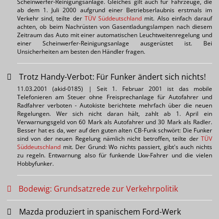
Scheinwerfer-Reinigungsanlage. Gleiches gilt auch für Fahrzeuge, die
ab dem 1. Juli 2000 aufgrund einer Betriebserlaubnis erstmals im
Verkehr sind, teilte der
TÜV Süddeutschland
mit. Also einfach darauf
achten, ob beim Nachrüsten von Gasentladungslampen nach diesem
Zeitraum das Auto mit einer automatischen Leuchtweitenregelung und
einer Scheinwerfer-Reinigungsanlage ausgerüstet ist. Bei
Unsicherheiten am besten den Händler fragen.
Trotz Handy-Verbot: Für Funker ändert sich nichts!
11.03.2001 (akid-0185) | Seit 1. Februar 2001 ist das mobile
Telefonieren am Steuer ohne Freisprechanlage für Autofahrer und
Radfahrer verboten - Autokiste berichtete mehrfach über die neuen
Regelungen. Wer sich nicht daran hält, zahlt ab 1. April ein
Verwarnungsgeld von 60 Mark als Autofahrer und 30 Mark als Radler.
Besser hat es da, wer auf den guten alten CB-Funk schwört: Die Funker
sind von der neuen Regelung nämlich nicht betroffen, teilte der
TÜV
Süddeutschland
mit. Der Grund: Wo nichts passiert, gibt's auch nichts
zu regeln. Entwarnung also für funkende Lkw-Fahrer und die vielen
Hobbyfunker.
Bodewig: Grundsatzrede zur Verkehrpolitik
Mazda produziert in spanischem Ford-Werk