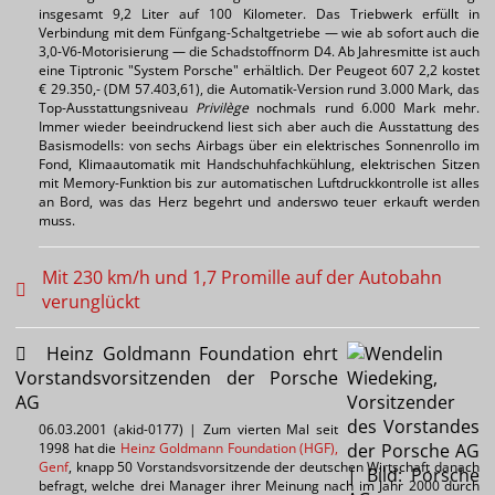
insgesamt 9,2 Liter auf 100 Kilometer. Das Triebwerk erfüllt in
Verbindung mit dem Fünfgang-Schaltgetriebe — wie ab sofort auch die
3,0-V6-Motorisierung — die Schadstoffnorm D4. Ab Jahresmitte ist auch
eine Tiptronic "System Porsche" erhältlich. Der Peugeot 607 2,2 kostet
€ 29.350,- (DM 57.403,61), die Automatik-Version rund 3.000 Mark, das
Top-Ausstattungsniveau
Privilège
nochmals rund 6.000 Mark mehr.
Immer wieder beeindruckend liest sich aber auch die Ausstattung des
Basismodells: von sechs Airbags über ein elektrisches Sonnenrollo im
Fond, Klimaautomatik mit Handschuhfachkühlung, elektrischen Sitzen
mit Memory-Funktion bis zur automatischen Luftdruckkontrolle ist alles
an Bord, was das Herz begehrt und anderswo teuer erkauft werden
muss.
Mit 230 km/h und 1,7 Promille auf der Autobahn
verunglückt
Heinz Goldmann Foundation ehrt
Vorstandsvorsitzenden der Porsche
AG
06.03.2001 (akid-0177) | Zum vierten Mal seit
1998 hat die
Heinz Goldmann Foundation (HGF),
Genf
, knapp 50 Vorstandsvorsitzende der deutschen Wirtschaft danach
befragt, welche drei Manager ihrer Meinung nach im Jahr 2000 durch