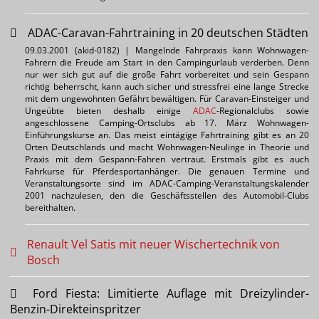
ADAC-Caravan-Fahrtraining in 20 deutschen Städten
09.03.2001 (akid-0182) | Mangelnde Fahrpraxis kann Wohnwagen-
Fahrern die Freude am Start in den Campingurlaub verderben. Denn
nur wer sich gut auf die große Fahrt vorbereitet und sein Gespann
richtig beherrscht, kann auch sicher und stressfrei eine lange Strecke
mit dem ungewohnten Gefährt bewältigen. Für Caravan-Einsteiger und
Ungeübte bieten deshalb einige
ADAC
-Regionalclubs sowie
angeschlossene Camping-Ortsclubs ab 17. März Wohnwagen-
Einführungskurse an. Das meist eintägige Fahrtraining gibt es an 20
Orten Deutschlands und macht Wohnwagen-Neulinge in Theorie und
Praxis mit dem Gespann-Fahren vertraut. Erstmals gibt es auch
Fahrkurse für Pferdesportanhänger. Die genauen Termine und
Veranstaltungsorte sind im ADAC-Camping-Veranstaltungskalender
2001 nachzulesen, den die Geschäftsstellen des Automobil-Clubs
bereithalten.
Renault Vel Satis mit neuer Wischertechnik von
Bosch
Ford Fiesta: Limitierte Auflage mit Dreizylinder-
Benzin-Direkteinspritzer