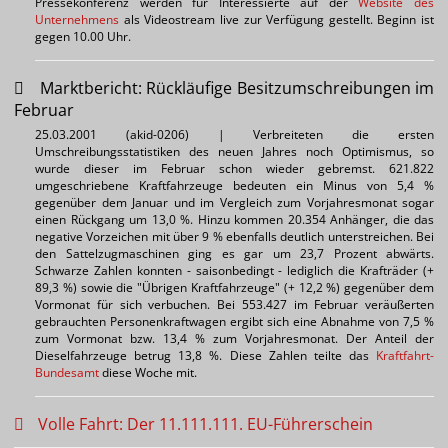
Pressekonferenz werden für Interessierte auf der
Website des
Unternehmens
als Videostream live zur Verfügung gestellt. Beginn ist
gegen 10.00 Uhr.
Marktbericht: Rückläufige Besitzumschreibungen im
Februar
25.03.2001 (akid-0206) | Verbreiteten die ersten
Umschreibungsstatistiken des neuen Jahres noch Optimismus, so
wurde dieser im Februar schon wieder gebremst. 621.822
umgeschriebene Kraftfahrzeuge bedeuten ein Minus von 5,4 %
gegenüber dem Januar und im Vergleich zum Vorjahresmonat sogar
einen Rückgang um 13,0 %. Hinzu kommen 20.354 Anhänger, die das
negative Vorzeichen mit über 9 % ebenfalls deutlich unterstreichen. Bei
den Sattelzugmaschinen ging es gar um 23,7 Prozent abwärts.
Schwarze Zahlen konnten - saisonbedingt - lediglich die Krafträder (+
89,3 %) sowie die "Übrigen Kraftfahrzeuge" (+ 12,2 %) gegenüber dem
Vormonat für sich verbuchen. Bei 553.427 im Februar veräußerten
gebrauchten Personenkraftwagen ergibt sich eine Abnahme von 7,5 %
zum Vormonat bzw. 13,4 % zum Vorjahresmonat. Der Anteil der
Dieselfahrzeuge betrug 13,8 %. Diese Zahlen teilte das
Kraftfahrt-
Bundesamt
diese Woche mit.
Volle Fahrt: Der 11.111.111. EU-Führerschein