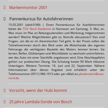
Markenmonitor 2001
Pannenkursus für Autofahrerinnen
15.03.2001 (akid-0189) | Einen Pannenkursus für Autofahrerinnen
bietet die
TÜV Nord Akademie
in Hannover am Samstag, 5. Mai, an.
Was muss im Pkw an Rettungsutensilien und Werkzeug mitgenommen
werden? Welche Möglichkeiten gibt es, Notrufe abzusetzen? Das sind
Fragen, um die es im theoretischen Teil geht. In der Praxis sollen die
Teilnehmerinnen durch den Blick unter die Motorhaube des eigenen
Fahrzeugs die wichtigsten Bauteile des Motors kennen lernen. Sie
lernen, Reifen, Glühlampen und Wischblätter zu wechseln und erfahren,
wie das Auto mit einer Starthilfe angelassen wird. Eine Abschleppfahrt
gehört zur praktischen Übung. Die Schulung kostet 90 Mark inklusive
Unterlagen. Weitere Termine: 16. Juni und 22. September. Nähere
Informationen über dieses Angebot sind erhältlich unter der
Telefonnummer (0511) 986-1913 oder per eMail an
pbodenstein@tuev-
nord.de
.
Vorsicht, wenn der Hubi kommt
25 Jahre Lambda-Sonde von Bosch