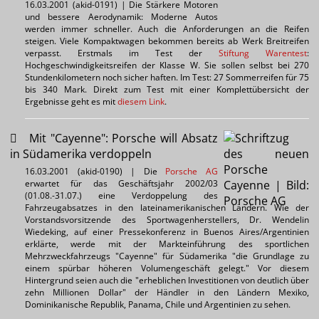
16.03.2001 (akid-0191) | Die Stärkere Motoren
und bessere Aerodynamik: Moderne Autos
werden immer schneller. Auch die Anforderungen an die Reifen
steigen. Viele Kompaktwagen bekommen bereits ab Werk Breitreifen
verpasst. Erstmals im Test der
Stiftung Warentest
:
Hochgeschwindigkeitsreifen der Klasse W. Sie sollen selbst bei 270
Stundenkilometern noch sicher haften. Im Test: 27 Sommerreifen für 75
bis 340 Mark. Direkt zum Test mit einer Komplettübersicht der
Ergebnisse geht es mit
diesem Link
.
Mit "Cayenne": Porsche will Absatz
in Südamerika verdoppeln
16.03.2001 (akid-0190) | Die
Porsche AG
erwartet für das Geschäftsjahr 2002/03
(01.08.-31.07.) eine Verdoppelung des
Fahrzeugabsatzes in den lateinamerikanischen Ländern. Wie der
Vorstandsvorsitzende des Sportwagenherstellers, Dr. Wendelin
Wiedeking, auf einer Pressekonferenz in Buenos Aires/Argentinien
erklärte, werde mit der Markteinführung des sportlichen
Mehrzweckfahrzeugs "Cayenne" für Südamerika "die Grundlage zu
einem spürbar höheren Volumengeschäft gelegt." Vor diesem
Hintergrund seien auch die "erheblichen Investitionen von deutlich über
zehn Millionen Dollar" der Händler in den Ländern Mexiko,
Dominikanische Republik, Panama, Chile und Argentinien zu sehen.