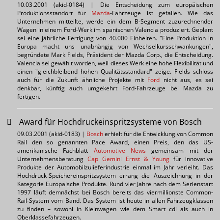
10.03.2001 (akid-0184) | Die Entscheidung zum europäischen
Produktionsstandort für
Mazda
-Fahrzeuge ist gefallen. Wie das
Unternehmen mitteilte, werde ein dem B-Segment zuzurechnender
Wagen in einem Ford-Werk im spanischen Valencia produziert. Geplant
sei eine jährliche Fertigung von 40.000 Einheiten. "Eine Produktion in
Europa macht uns unabhängig von Wechselkursschwankungen",
begründete Mark Fields, Präsident der Mazda Corp., die Entscheidung.
Valencia sei gewählt worden, weil dieses Werk eine hohe Flexibilität und
einen "gleichbleibend hohen Qualitätsstandard" zeige. Fields schloss
auch für die Zukunft ähnliche Projekte mit
Ford
nicht aus, es sei
denkbar, künftig auch umgekehrt Ford-Fahrzeuge bei Mazda zu
fertigen.
Award für Hochdruckeinspritzsysteme von Bosch
09.03.2001 (akid-0183) |
Bosch
erhielt für die Entwicklung von Common
Rail den so genannten Pace Award, einen Preis, den das US-
amerikanische Fachblatt
Automotive News
gemeinsam mit der
Unternehmensberatung
Cap Gemini Ernst & Young
für innovative
Produkte der Automobilzulieferindustrie einmal im Jahr verleiht. Das
Hochdruck-Speichereinspritzsystem errang die Auszeichnung in der
Kategorie Europäische Produkte. Rund vier Jahre nach dem Serienstart
1997 läuft demnächst bei Bosch bereits das viermillionste Common-
Rail-System vom Band. Das System ist heute in allen Fahrzeugklassen
zu finden – sowohl in Kleinwagen wie dem Smart cdi als auch in
Oberklassefahrzeugen.