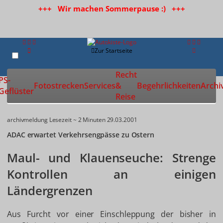
+++ Wir machen Sommerpause :) +++
Zur Startseite
Recht
PS-
Fotostrecken
Services
&
Begehrlichkeiten
Archi
Geflüster
Reise
archivmeldung
Lesezeit ~ 2 Minuten
29.03.2001
ADAC erwartet Verkehrsengpässe zu Ostern
Maul- und Klauenseuche: Strenge
Kontrollen an einigen
Ländergrenzen
Aus Furcht vor einer Einschleppung der bisher in