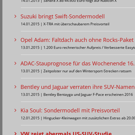
14.01.2015 | Sahara X ab 44.600 Euro folgt auf Rubicon X
Suzuki bringt Swift-Sondermodell
14.01.2015 | X-TRA mit überschaubarem Preisvorteil
Opel Adam: Faltdach auch ohne Rocks-Paket e
13.01.2015 | 1.200 Euro rechnerischer Aufpreis / Verbesserte Easyt
ADAC-Stauprognose für das Wochenende 16.
13.01.2015 | Zeitpolster nur auf den Wintersport-Strecken ratsam
Bentley und Jaguar verraten ihre SUV-Namen
13.01.2015 | Bentley Bentayga und Jaguar F-Pace erscheinen 2016
Kia Soul: Sondermodell mit Preisvorteil
12.01.2015 | Hingucker-Kleinwagen mit zusätzlichen Extras ab 20.0
VW zeigt abermals US-SUV-Studie