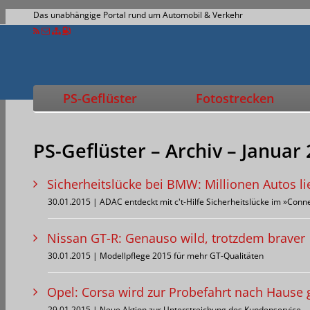
Das unabhängige Portal rund um Automobil & Verkehr
PS-Geflüster
Fotostrecken
PS-Geflüster – Archiv – Januar
Sicherheitslücke bei BMW: Millionen Autos l
30.01.2015 | ADAC entdeckt mit c't-Hilfe Sicherheitslücke im »Con
Nissan GT-R: Genauso wild, trotzdem braver
30.01.2015 | Modellpflege 2015 für mehr GT-Qualitäten
Opel: Corsa wird zur Probefahrt nach Hause g
29.01.2015 | Neue Aktion zur Unterstreichung des Kundenservice