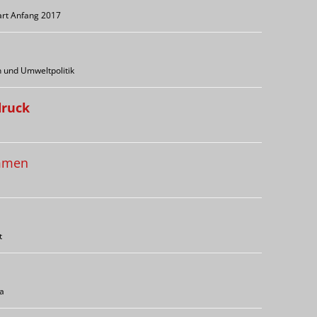
art Anfang 2017
 und Umweltpolitik
druck
ammen
t
pa