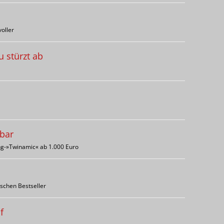
oller
 stürzt ab
lbar
ng-»Twinamic« ab 1.000 Euro
schen Bestseller
f