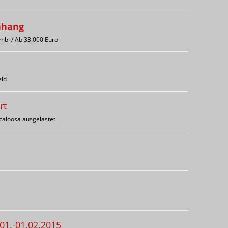
nhang
mbi / Ab 33.000 Euro
eld
rt
caloosa ausgelastet
1.-01.02.2015