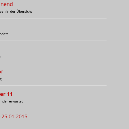
annend
zen in der Übersicht
Update
n
or
ng
er 11
linder erwartet
-25.01.2015