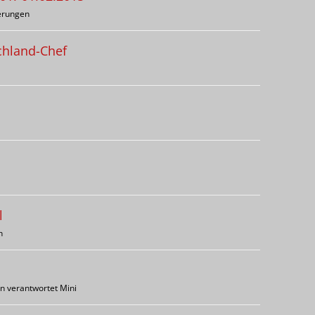
derungen
chland-Chef
l
h
n verantwortet Mini