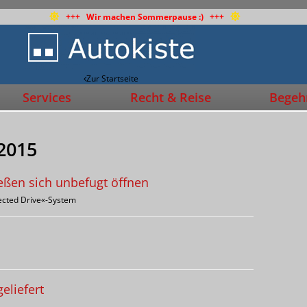
+++ Wir machen Sommerpause :) +++
Zur Startseite
Services
Recht & Reise
Begehr
 2015
ießen sich unbefugt öffnen
nected Drive«-System
eliefert