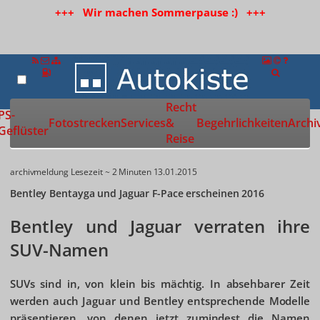
+++ Wir machen Sommerpause :) +++
Recht
Zur Startseite
PS-
Fotostrecken
Services
&
Begehrlichkeiten
Archi
Geflüster
Reise
archivmeldung
Lesezeit ~ 2 Minuten
13.01.2015
Bentley Bentayga und Jaguar F-Pace erscheinen 2016
Bentley und Jaguar verraten ihre
SUV-Namen
SUVs sind in, von klein bis mächtig. In absehbarer Zeit
werden auch Jaguar und Bentley entsprechende Modelle
präsentieren, von denen jetzt zumindest die Namen