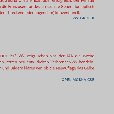
out sechs
Unscheinbar, aber erfolgreich: Der Renault
ich die Franzosen für dessen sechste Generation optisch
ch (erschreckend oder angenehm) konventionell.
VW T-ROC II
vom Ei?
VW zeigt schon vor der IAA die zweite
den letzten neu entwickelten Verbrenner-VW handeln.
und Bildern klären wir, ob die Neuauflage das Gelbe
OPEL MOKKA GSE