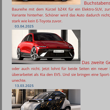
Buchstabens
Baureihe mit dem Kürzel bZ4X für ein Elektro-SUV, zum
Variante hinterher. Schöner wird das Auto dadurch nicht
stark wie kein E-Toyota zuvor.
03.04.2025
Das zweite G
oder auch nicht. Jetzt lohnt für beide Seiten ein neuer
überarbeitet als Kia den EV5. Und sie bringen eine Sport
unechte.
13.03.2025