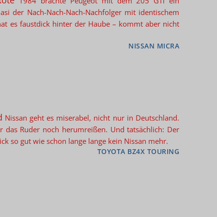
Rote
1984 brachte Peugeot mit dem 205 GTi ein
asi der Nach-Nach-Nach-Nachfolger mit identischem
 hat es faustdick hinter der Haube – kommt aber nicht
NISSAN MICRA
d
Nissan geht es miserabel, nicht nur in Deutschland.
r das Ruder noch herumreißen. Und tatsächlich: Der
lick so gut wie schon lange lange kein Nissan mehr.
TOYOTA BZ4X TOURING