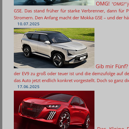
OMG!
"OMG!"
j
GSE. Das stand früher für starke Verbrenner, dann für P
Stromern. Den Anfang macht der Mokka GSE – und der hä
10.07.2025
Gib mir Fünf?
der EV9 zu groß oder teuer ist und die demzufolge auf 
das Auto jetzt endlich konkret vorgestellt. Doch so ganz d
17.06.2025