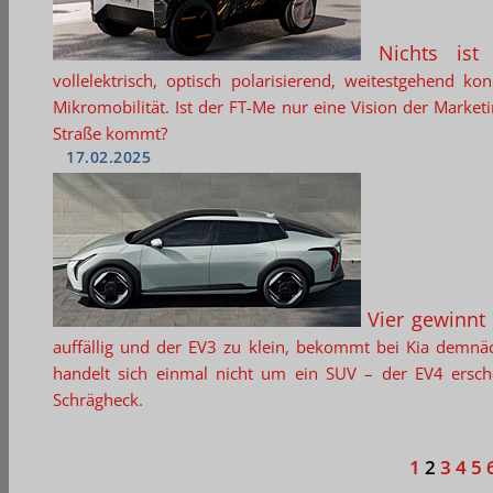
Nichts ist
vollelektrisch, optisch polarisierend, weitestgehend ko
Mikromobilität. Ist der FT-Me nur eine Vision der Marketi
Straße kommt?
17.02.2025
Vier gewinnt
auffällig und der EV3 zu klein, bekommt bei Kia demn
handelt sich einmal nicht um ein SUV – der EV4 ersche
Schrägheck.
1
2
3
4
5