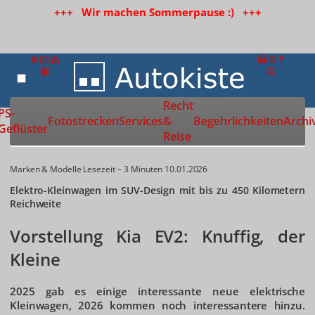
+++ Wir machen Sommerpause :) +++
Recht
Zur Startseite
PS-
Fotostrecken
Services
&
Begehrlichkeiten
Archi
Geflüster
Reise
Marken & Modelle
Lesezeit ~ 3 Minuten
10.01.2026
Elektro-Kleinwagen im SUV-Design mit bis zu 450 Kilometern
Reichweite
Vorstellung Kia EV2: Knuffig, der
Kleine
2025 gab es einige interessante neue elektrische
Kleinwagen, 2026 kommen noch interessantere hinzu.