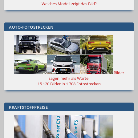
Welches Modell zeigt das Bild?
AUTO-FOTOSTRECKEN
Bilder
sagen mehr als Worte
:
15.120 Bilder in 1.708 Fotostrecken
KRAFTSTOFFPREISE