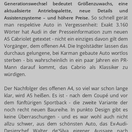
Generationswechsel bedeutet Größenzuwachs, eine
aktualisierte Antriebspalette, neue Details und
So schnell gerät
Assistenzsysteme – und höhere Preise.
man respektive Auto in Vergessenheit: Exakt 3.160
Wörter hat Audi in der Presseinformation zum neuen
A5 Cabriolet getextet - nicht ein einziges davon gilt dem
Vorgänger, dem offenen A4. Die Ingolstädter lassen das
durchaus gelungene, bei Karman gebaute Auto wortlos
sterben - bis wahrscheinlich in ein paar Jahren ein PR-
Mann darauf kommt, das Cabrio als Klassiker zu
würdigen.
Der Nachfolger des offenen A4, so viel war schon lange
klar, wird A5 heißen. Es ist - nach dem Coupé und vor
dem fünftürigen Sportback - die zweite Variante der
noch recht neuen Baureihe. In punkto Design gibt es
keine Überraschungen - und es war wohl auch nicht
allzu schwer, aus dem schönsten Auto, das Ex-Audi-
Designchef Walter de'Silva eigener Aussage nach