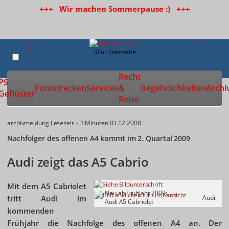
+++ Wir machen Sommerpause :) +++
Zur Startseite
Recht
PS-
Fotostrecken
Services
&
Begehrlichkeiten
Archi
Geflüster
Reise
archivmeldung
Lesezeit ~ 3 Minuten
03.12.2008
Nachfolger des offenen A4 kommt im 2. Quartal 2009
Audi zeigt das A5 Cabrio
Mit dem A5 Cabriolet
Neu ab Frühjahr 2009:
tritt Audi im
Audi
Audi A5 Cabriolet
kommenden
Frühjahr die Nachfolge des offenen A4 an. Der