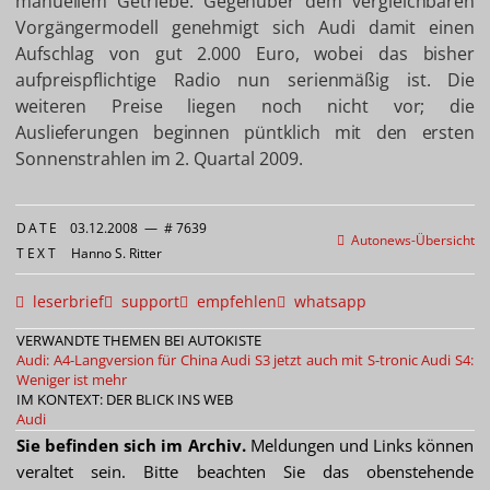
manuellem Getriebe. Gegenüber dem vergleichbaren
Vorgängermodell genehmigt sich Audi damit einen
Aufschlag von gut 2.000 Euro, wobei das bisher
aufpreispflichtige Radio nun serienmäßig ist. Die
weiteren Preise liegen noch nicht vor; die
Auslieferungen beginnen püntklich mit den ersten
Sonnenstrahlen im 2. Quartal 2009.
DATE
03.12.2008
—
# 7639
Autonews-Übersicht
TEXT
Hanno S. Ritter
leserbrief
support
empfehlen
whatsapp
VERWANDTE THEMEN BEI AUTOKISTE
Audi: A4-Langversion für China
Audi S3 jetzt auch mit S-tronic
Audi S4:
Weniger ist mehr
IM KONTEXT: DER BLICK INS WEB
Audi
Sie befinden sich im Archiv.
Meldungen und Links können
veraltet sein. Bitte beachten Sie das obenstehende