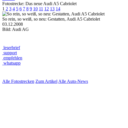
Fotostrecke: Das neue Audi A5 Cabriolet
1
2
3
4
5
6
7
8
9
10
11
12
13
14
So rein, so weiß, so neu: Gestatten, Audi A5 Cabriolet
03.12.2008
Bild: Audi AG
leserbrief
support
empfehlen
whatsapp
Alle Fotostrecken
Zum Artikel
Alle Auto-News