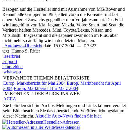
Bezogen auf die Hersteller sind mit Ausnahme von MG/Rover und
Renault alle Gruppen im Plus, allen voran die Koreaner mit fast
einem Viertel Zuwachs gegenüber dem Vorjahresmonat. Das Feld
wird angeführt von Kia, Jaguar, Mazda, Volvo Smart und Seat, die
Verlierer heißen Mercedes, Mini, Toyota/Lexus, Nissan und
Mitsubishi. Insgesamt sind die Japaner zwar noch im Plus, aber
nicht mehr so auffällig wie in den letzten Monaten.
Autonews-Übersicht
date
15.07.2004
—
# 3322
text
Hanno S. Ritter
leserbrief
support
empfehlen
whatsapp
VERWANDTE THEMEN BEI AUTOKISTE
Europ. Marktbericht für Mai 2004
Europ. Marktbericht für April
2004
Europ. Marktbericht für März 2004
IM KONTEXT: DER BLICK INS WEB
ACEA
Sie befinden sich im Archiv.
Meldungen und Links können veraltet
sein. Bitte beachten Sie das obenstehende Veröffentlichungsdatum
dieser Nachricht.
Aktuelle Auto-News finden Sie hier.
Hersteller-Adressen
Messekalender