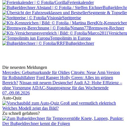
Ferienkalender
Bußgeldrechn
Segmente & Topselle
Spritpreise
Kfz-Kennzeiche
Bremsweg-Rechner
Versicher
Tempolimits in Europa
Bußgeldrechner
Die neuesten Meldungen
Mercedes: Geburtsurkunde für Oldies
Citroën: Neue Ami-Version
für Rollstuhlfahrer
Ford Ranger Holly Green: Alles im grünen
Bereich?
Nissan mit neuem Designchef
Audi A2: Hohe Effizienz –
ohne Vorsprung
ADAC-Stauprognose für das Wochenende
07.-09.08.2026
Auto-Quiz
Groß und vermutlich elektrisch
Welches Modell zeigt das Bild?
Zu schnell gefahren?
Knete, Lappen, Punkte:
Der Bußgeldrechner kennt die Folgen