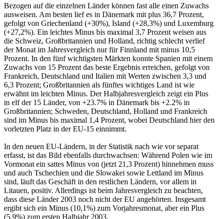
Bezogen auf die einzelnen Länder können fast alle einen Zuwachs
ausweisen. Am besten lief es in Dänemark mit plus 36,7 Prozent,
gefolgt von Griechenland (+30%), Island (+28,3%) und Luxemburg
(+27,2%). Ein leichtes Minus bis maximal 3,7 Prozent weisen aus
die Schweiz, Großbritannien und Holland, richtig schlecht verlief
der Monat im Jahresvergleich nur für Finnland mit minus 10,5
Prozent. In den fünf wichtigsten Märkten konnte Spanien mit einem
Zuwachs von 15 Prozent das beste Ergebnis erreichen, gefolgt von
Frankreich, Deutschland und Italien mit Werten zwischen 3,3 und
6,3 Prozent; Großbritannien als fünftes wichtiges Land ist wie
erwähnt im leichten Minus. Der Halbjahresvergleich zeigt ein Plus
in elf der 15 Länder, von +23.7% in Dänemark bis +2.2% in
Großbritannien; Schweden, Deutschland, Holland und Frankreich
sind im Minus bis maximal 1,4 Prozent, wobei Deutschland hier den
vorletzten Platz in der EU-15 einnimmt.
In den neuen EU-Ländern, in der Statistik nach wie vor separat
erfasst, ist das Bild ebenfalls durchwachsen: Während Polen wie im
Vormonat ein sattes Minus von (jetzt 21,3 Prozent) hinnehmen muss
und auch Tschechien und die Slowakei sowie Lettland im Minus
sind, läuft das Geschäft in den restlichen Ländern, vor allem in
Litauen, positiv. Allerdings ist beim Jahresvergleich zu beachten,
dass diese Länder 2003 noch nicht der EU angehörten. Insgesamt
ergibt sich ein Minus (10,1%) zum Vorjahresmonat, aber ein Plus
(5,9%) zum ersten Halbjahr 2003.