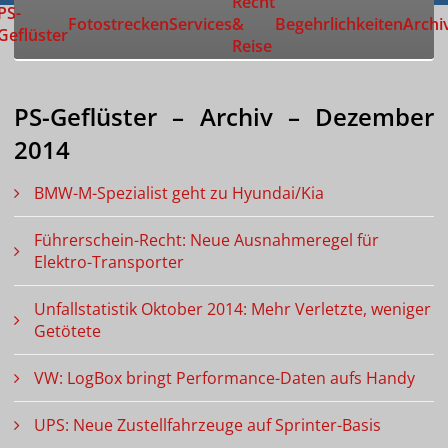
Recht
Zur Startseite
PS-
Fotostrecken
Services
&
Begehrlichkeiten
Archi
Geflüster
Reise
PS-Geflüster – Archiv – Dezember
2014
BMW-M-Spezialist geht zu Hyundai/Kia
Führerschein-Recht: Neue Ausnahmeregel für
Elektro-Transporter
Unfallstatistik Oktober 2014: Mehr Verletzte, weniger
Getötete
VW: LogBox bringt Performance-Daten aufs Handy
UPS: Neue Zustellfahrzeuge auf Sprinter-Basis