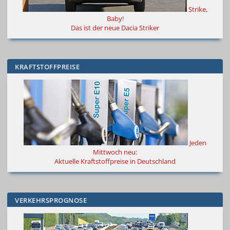
Strike,
Baby!
Das ist der neue Dacia Striker
KRAFTSTOFFPREISE
Jeden
Mittwoch neu:
Aktuelle Kraftstoffpreise in Deutschland
VERKEHRSPROGNOSE