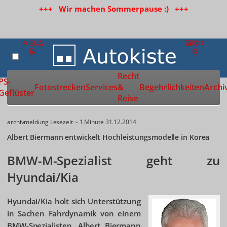
+++ Wir machen Sommerpause :) +++
Recht
Zur Startseite
PS-
Fotostrecken
Services
&
Begehrlichkeiten
Archi
Geflüster
Reise
archivmeldung
Lesezeit ~ 1 Minute
31.12.2014
Albert Biermann entwickelt Hochleistungsmodelle in Korea
BMW-M-Spezialist geht zu
Hyundai/Kia
Hyundai/Kia holt sich Unterstützung
in Sachen Fahrdynamik von einem
BMW-Spezialisten. Albert Biermann