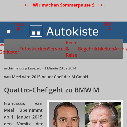
+++ Wir machen Sommerpause :) +++
Recht
Zur Startseite
PS-
Fotostrecken
Services
&
Begehrlichkeiten
Archi
Geflüster
Reise
archivmeldung
Lesezeit ~ 1 Minute
23.09.2014
van Meel wird 2015 neuer Chef der M GmbH
Quattro-Chef geht zu BMW M
Franciscus van
Meel übernimmt
ab 1. Januar 2015
den Vorsitz der