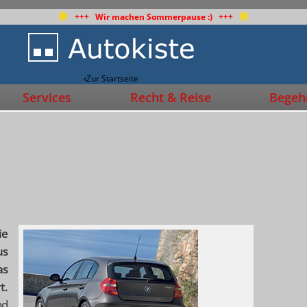
+++ Wir machen Sommerpause :) +++
Zur Startseite
Services
Recht & Reise
Begehr
ie
us
as
t.
nd