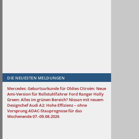
DIE NEUESTEN MELDUNGEN
Mercedes: Geburtsurkunde für Oldies
Citroën: Neue
Ami-Version für Rollstuhlfahrer
Ford Ranger Holly
Green: Alles im grünen Bereich?
Nissan mit neuem
Designchef
Audi A2: Hohe Effizienz – ohne
Vorsprung
ADAC-Stauprognose für das
Wochenende 07.-09.08.2026