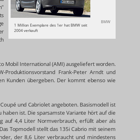
n"
ts
BMW
ge
1 Million Exemplare des 1er hat BMW seit
er
2004 verkauft
ch
 Mobil International (AMI) ausgeliefert worden.
Produktionsvorstand Frank-Peter Arndt und
 einen Kunden übergeben. Der kommt ebenso wie
 Coupé und Cabriolet angeboten. Basismodell ist
u haben ist. Die sparsamste Variante hört auf die
auf 4,4 Liter Normverbrauch, erfüllt aber als
Das Topmodell stellt das 135i Cabrio mit seinem
inder, der 8,6 Liter verbraucht und mindestens