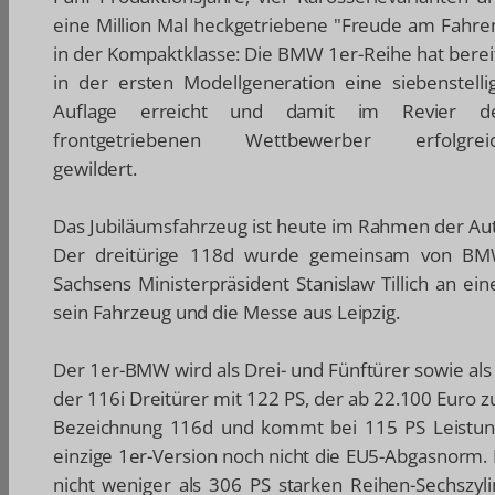
eine Million Mal heckgetriebene "Freude am Fahre
in der Kompaktklasse: Die BMW 1er-Reihe hat berei
in der ersten Modellgeneration eine siebenstelli
Auflage erreicht und damit im Revier d
frontgetriebenen Wettbewerber erfolgrei
gewildert.
Das Jubiläumsfahrzeug ist heute im Rahmen der Auto
Der dreitürige 118d wurde gemeinsam von BMW-
Sachsens Ministerpräsident Stanislaw Tillich an
sein Fahrzeug und die Messe aus Leipzig.
Der 1er-BMW wird als Drei- und Fünftürer sowie als
der 116i Dreitürer mit 122 PS, der ab 22.100 Euro z
Bezeichnung 116d und kommt bei 115 PS Leistung 
einzige 1er-Version noch nicht die EU5-Abgasnorm. 
nicht weniger als 306 PS starken Reihen-Sechszyl