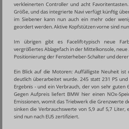
verkleinerten Controller und acht Favoritentasten
Größe, und das integrierte Navi verfügt künftig übe
im Siebener kann nun auch ein mehr oder wenige
geordert werden. Aktive Kopfstützen vorne sind nun
Im übrigen gibt es Facelift-typisch neue Far
vergrößertes Ablagefach in der Mittelkonsole, neu
Positionierung der Fensterheber-Schalter und derer
Ein Blick auf die Motoren: Auffälligste Neuheit is
deutlich überarbeitet wurde. 245 statt 231 PS un
Ergebnis - und ein Verbrauch, der von sehr guten 6
Gegen Aufpreis liefert BMW hier einen NOx-Speic
Emissionen, womit das Triebwerk die Grenzwerte d
sinken die Verbrauchswerte von 5,9 auf 5,7 Liter,
sind nun nach EU5 zertifiziert.