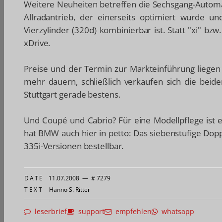
Weitere Neuheiten betreffen die Sechsgang-Automati
Allradantrieb, der einerseits optimiert wurde u
Vierzylinder (320d) kombinierbar ist. Statt "xi" bz
xDrive.
Preise und der Termin zur Markteinführung liegen n
mehr dauern, schließlich verkaufen sich die bei
Stuttgart gerade bestens.
Und Coupé und Cabrio? Für eine Modellpflege ist e
hat BMW auch hier in petto: Das siebenstufige Dopp
335i-Versionen bestellbar.
DATE
11.07.2008
—
# 7279
TEXT
Hanno S. Ritter
leserbrief
support
empfehlen
whatsapp