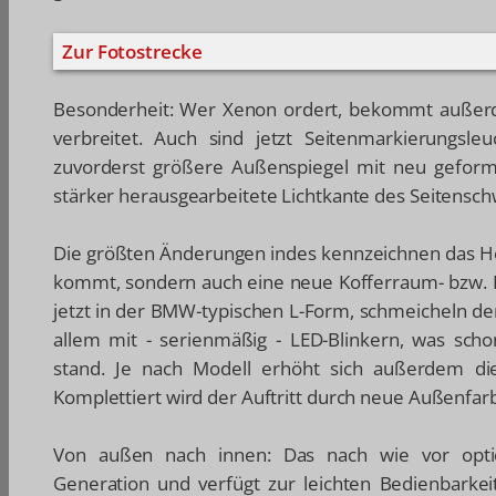
Zur Fotostrecke
Besonderheit: Wer Xenon ordert, bekommt außerde
verbreitet. Auch sind jetzt Seitenmarkierungsleu
zuvorderst größere Außenspiegel mit neu gefor
stärker herausgearbeitete Lichtkante des Seitensch
Die größten Änderungen indes kennzeichnen das He
kommt, sondern auch eine neue Kofferraum- bzw. H
jetzt in der BMW-typischen L-Form, schmeicheln d
allem mit - serienmäßig - LED-Blinkern, was sch
stand. Je nach Modell erhöht sich außerdem die
Komplettiert wird der Auftritt durch neue Außenfa
Von außen nach innen: Das nach wie vor optio
Generation und verfügt zur leichten Bedienbarke