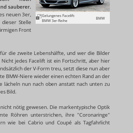
und sauberer.
des neuen 3er,
Gelungenes Facelift:
BMW
BMW 3er-Reihe
dieser Stelle
örmigen Front
 für die zweite Lebenshälfte, und wer die Bilder
icht jedes Facelift ist ein Fortschritt, aber hier
ndsätzlich der V-Form treu, setzt diese nun aber
ete BMW-Niere wieder einen echten Rand an der
e lächeln nun nach oben anstatt nach unten zu
es Bild.
nicht nötig gewesen. Die markentypische Optik
te Röhren unterstrichen, ihre "Coronaringe"
rn wie bei Cabrio und Coupé als Tagfahrlicht