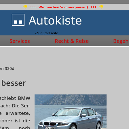
+++ Wir machen Sommerpause :) +++
Zur Startseite
Services
Recht & Reise
Begehr
en 330d
 besser
a schiebt BMW
ach: Die 3er-
e erwartete,
öner ist die
zudem noch