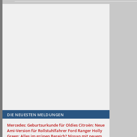
DIE NEUESTEN MELDUNGEN
Mercedes: Geburtsurkunde für Oldies
Citroën: Neue
Ami-Version für Rollstuhlfahrer
Ford Ranger Holly
Green: Alles im grünen Bereich?
Nissan mit neuem