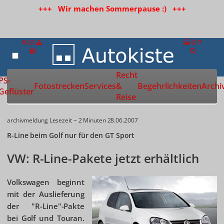
+++ Wir machen Sommerpause :) +++
Recht
Zur Startseite
PS-
Fotostrecken
Services
&
Begehrlichkeiten
Archi
Geflüster
Reise
archivmeldung
Lesezeit ~ 2 Minuten
28.06.2007
R-Line beim Golf nur für den GT Sport
VW: R-Line-Pakete jetzt erhältlich
Volkswagen beginnt
mit der Auslieferung
der "R-Line"-Pakte
bei Golf und Touran.