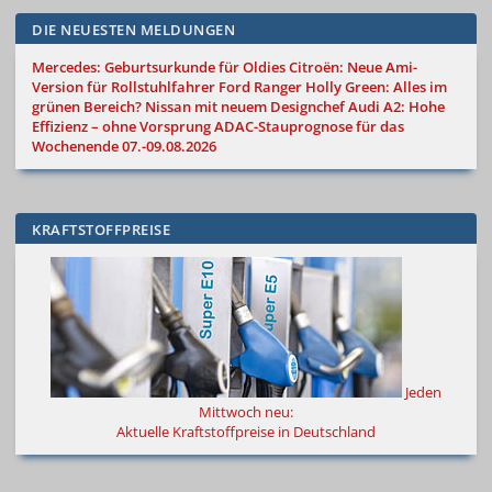
DIE NEUESTEN MELDUNGEN
Mercedes: Geburtsurkunde für Oldies
Citroën: Neue Ami-
Version für Rollstuhlfahrer
Ford Ranger Holly Green: Alles im
grünen Bereich?
Nissan mit neuem Designchef
Audi A2: Hohe
Effizienz – ohne Vorsprung
ADAC-Stauprognose für das
Wochenende 07.-09.08.2026
KRAFTSTOFFPREISE
Jeden
Mittwoch neu:
Aktuelle Kraftstoffpreise in Deutschland