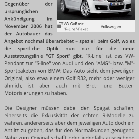
Gegenüber der
ursprünglichen
Ankündigung im
VW Golf mit
November 2006 hat
Volkswagen
"R-Line"-Paket
der Autobauer das
Angebot nochmal überarbeitet – speziell beim Golf, wo es
die sportliche Optik nun nur für die neue
"R-Line" ist das VW-
Ausstattungslinie "GT Sport" gibt.
Pendant zur "S-line" von Audi und den "AMG"- bzw. "M"-
Sportpaketen von BMW: Das Auto sieht dem jeweiligen
Original, also etwa einem Golf R32, mehr oder weniger
ähnlich, ist aber auch mit Brot- und Butter-
Motorisierungen zu haben.
Die Designer müssen dabei den Spagat schaffen,
einerseits die Exklusivität der echten R-Modelle zu
wahren, andererseits aber dem jeweiligen Auto doch ein
Antlitz zu geben, das für den Normalkunden genügend
Nähe zum Original schafft oder jedenfalls ausreichend