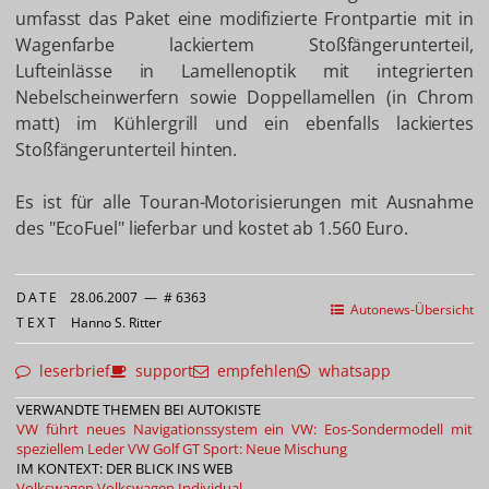
umfasst das Paket eine modifizierte Frontpartie mit in
Wagenfarbe lackiertem Stoßfängerunterteil,
Lufteinlässe in Lamellenoptik mit integrierten
Nebelscheinwerfern sowie Doppellamellen (in Chrom
matt) im Kühlergrill und ein ebenfalls lackiertes
Stoßfängerunterteil hinten.
Es ist für alle Touran-Motorisierungen mit Ausnahme
des "EcoFuel" lieferbar und kostet ab 1.560 Euro.
DATE
28.06.2007
—
# 6363
Autonews-Übersicht
TEXT
Hanno S. Ritter
leserbrief
support
empfehlen
whatsapp
VERWANDTE THEMEN BEI AUTOKISTE
VW führt neues Navigationssystem ein
VW: Eos-Sondermodell mit
speziellem Leder
VW Golf GT Sport: Neue Mischung
IM KONTEXT: DER BLICK INS WEB
Volkswagen
Volkswagen Individual