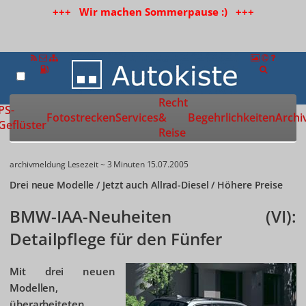
+++ Wir machen Sommerpause :) +++
Recht
Zur Startseite
PS-
Fotostrecken
Services
&
Begehrlichkeiten
Archi
Geflüster
Reise
archivmeldung
Lesezeit ~ 3 Minuten
15.07.2005
Drei neue Modelle / Jetzt auch Allrad-Diesel / Höhere Preise
BMW-IAA-Neuheiten (VI):
Detailpflege für den Fünfer
Mit drei neuen
Modellen,
überarbeiteten