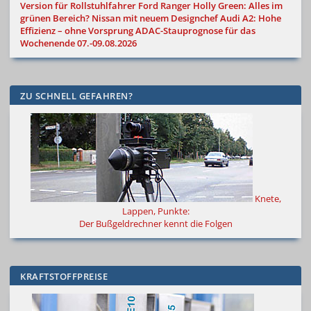
Version für Rollstuhlfahrer
Ford Ranger Holly Green: Alles im
grünen Bereich?
Nissan mit neuem Designchef
Audi A2: Hohe
Effizienz – ohne Vorsprung
ADAC-Stauprognose für das
Wochenende 07.-09.08.2026
ZU SCHNELL GEFAHREN?
Knete,
Lappen, Punkte:
Der Bußgeldrechner kennt die Folgen
KRAFTSTOFFPREISE