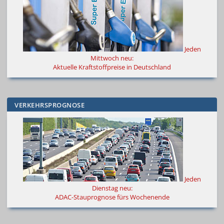
Jeden
Mittwoch neu:
Aktuelle Kraftstoffpreise in Deutschland
VERKEHRSPROGNOSE
Jeden
Dienstag neu:
ADAC-Stauprognose fürs Wochenende