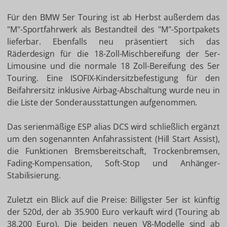
Für den BMW 5er Touring ist ab Herbst außerdem das
"M"-Sportfahrwerk als Bestandteil des "M"-Sportpakets
lieferbar. Ebenfalls neu präsentiert sich das
Räderdesign für die 18-Zoll-Mischbereifung der 5er-
Limousine und die normale 18 Zoll-Bereifung des 5er
Touring. Eine ISOFIX-Kindersitzbefestigung für den
Beifahrersitz inklusive Airbag-Abschaltung wurde neu in
die Liste der Sonderausstattungen aufgenommen.
Das serienmäßige ESP alias DCS wird schließlich ergänzt
um den sogenannten Anfahrassistent (Hill Start Assist),
die Funktionen Bremsbereitschaft, Trockenbremsen,
Fading-Kompensation, Soft-Stop und Anhänger-
Stabilisierung.
Zuletzt ein Blick auf die Preise: Billigster 5er ist künftig
der 520d, der ab 35.900 Euro verkauft wird (Touring ab
38.200 Euro). Die beiden neuen V8-Modelle sind ab