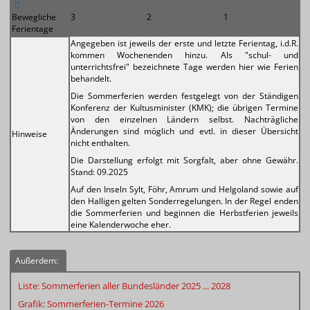
Bewegliche
3
2
1
Ferientage
Angegeben ist jeweils der erste und letzte Ferientag, i.d.R.
kommen Wochenenden hinzu. Als "schul- und
unterrichtsfrei" bezeichnete Tage werden hier wie Ferien
behandelt.
Die Sommerferien werden festgelegt von der Ständigen
Konferenz der Kultusminister (KMK); die übrigen Termine
von den einzelnen Ländern selbst. Nachträgliche
Änderungen sind möglich und evtl. in dieser Übersicht
Hinweise
nicht enthalten.
Die Darstellung erfolgt mit Sorgfalt, aber ohne Gewähr.
Stand: 09.2025
Auf den Inseln Sylt, Föhr, Amrum und Helgoland sowie auf
den Halligen gelten Sonderregelungen. In der Regel enden
die Sommerferien und beginnen die Herbstferien jeweils
eine Kalenderwoche eher.
Außerdem:
Liste: Sommerferien aller Bundesländer 2025 ... 2028
Grafik:
Sommerferien-Termine 2026