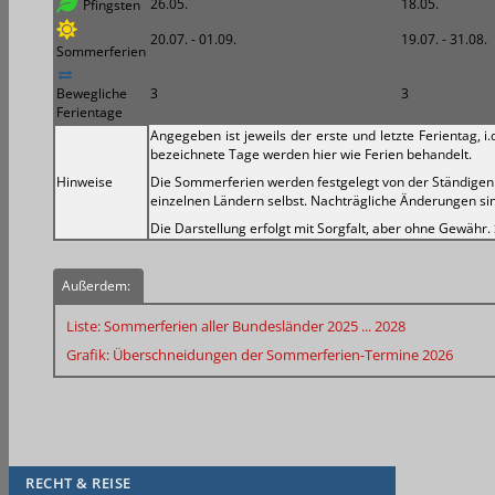
26.05.
18.05.
Pfingsten
20.07. - 01.09.
19.07. - 31.08.
Sommerferien
Bewegliche
3
3
Ferientage
Angegeben ist jeweils der erste und letzte Ferientag, 
bezeichnete Tage werden hier wie Ferien behandelt.
Hinweise
Die Sommerferien werden festgelegt von der Ständigen 
einzelnen Ländern selbst. Nachträgliche Änderungen sind
Die Darstellung erfolgt mit Sorgfalt, aber ohne Gewähr.
Außerdem:
Liste: Sommerferien aller Bundesländer 2025 ... 2028
Grafik:
Überschneidungen der
Sommerferien-Termine 2026
RECHT & REISE