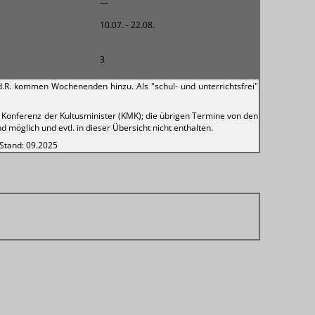
—
10.07. - 22.08.
3
i.d.R. kommen Wochenenden hinzu. Als "schul- und unterrichtsfrei"
Konferenz der Kultusminister (KMK); die übrigen Termine von den
 möglich und evtl. in dieser Übersicht nicht enthalten.
 Stand: 09.2025