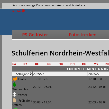
Das unabhängige Portal rund um Automobil & Verkehr
PS-Geflüster
Fotostrecken
Schulferien
Nordrhein-Westfa
BW
BY
BE
BB
HB
HH
HE
MV
NI
FERIENTERMINE NORD
Schuljahr
2025/26
2026/27
13.10. - 25.10.
17.10. - 31.10.
Herbst
22.12. - 06.01.
23.12. - 06.01.
Weihnachten
—
—
Winter
Frühjahr /
30.03. - 11.04.
22.03. - 03.04.
Ostern