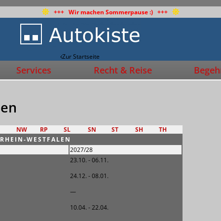
+++ Wir machen Sommerpause :) +++
Zur Startseite
Services
Recht & Reise
Begehr
len
NW
RP
SL
SN
ST
SH
TH
RHEIN-WESTFALEN
2027/28
23.10. - 06.11.
24.12. - 08.01.
—
10.04. - 22.04.