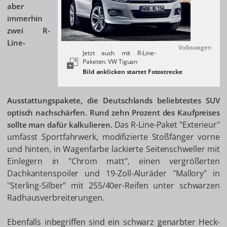
aber
immerhin
zwei R-
Line-
Volkswagen
Jetzt auch mit R-Line-
Paketen: VW Tiguan
Ausstattungspakete, die Deutschlands beliebtestes SUV
optisch nachschärfen. Rund zehn Prozent des Kaufpreises
Das R-Line-Paket "Exterieur"
sollte man dafür kalkulieren.
umfasst Sportfahrwerk, modifizierte Stoßfänger vorne
und hinten, in Wagenfarbe lackierte Seitenschweller mit
Einlegern in "Chrom matt", einen vergrößerten
Dachkantenspoiler und 19-Zoll-Aluräder "Mallory" in
"Sterling-Silber" mit 255/40er-Reifen unter schwarzen
Radhausverbreiterungen.
Ebenfalls inbegriffen sind ein schwarz genarbter Heck-