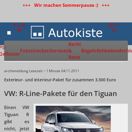
+++ Wir machen Sommerpause :) +++
Recht
Zur Startseite
PS-
Fotostrecken
Services
&
Begehrlichkeiten
Archi
Geflüster
Reise
archivmeldung
Lesezeit ~ 1 Minute
04.11.2011
Exterieur- und Interieur-Paket für zusammen 3.300 Euro
VW: R-Line-Pakete für den Tiguan
Einen VW
Tiguan R
gibt es
nicht, jetzt