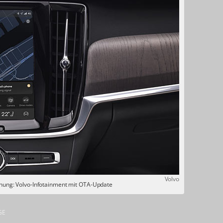
Volvo
ienung: Volvo-Infotainment mit OTA-Update
GE