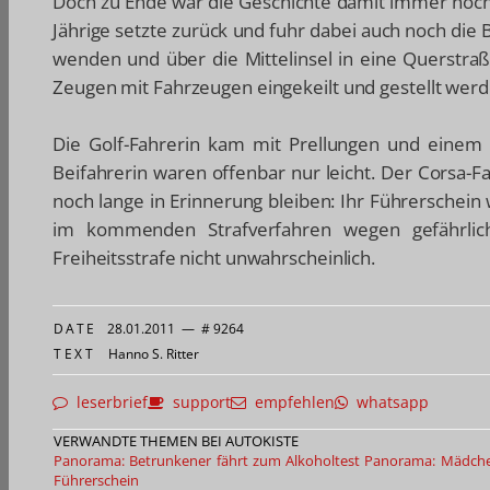
Doch zu Ende war die Geschichte damit immer noch n
Jährige setzte zurück und fuhr dabei auch noch die 
wenden und über die Mittelinsel in eine Querstraß
Zeugen mit Fahrzeugen eingekeilt und gestellt werd
Die Golf-Fahrerin kam mit Prellungen und einem 
Beifahrerin waren offenbar nur leicht. Der Corsa-F
noch lange in Erinnerung bleiben: Ihr Führerschein 
im kommenden Strafverfahren wegen gefährliche
Freiheitsstrafe nicht unwahrscheinlich.
DATE
28.01.2011
—
# 9264
TEXT
Hanno S. Ritter
leserbrief
support
empfehlen
whatsapp
VERWANDTE THEMEN BEI AUTOKISTE
Panorama: Betrunkener fährt zum Alkoholtest
Panorama: Mädchen
Führerschein