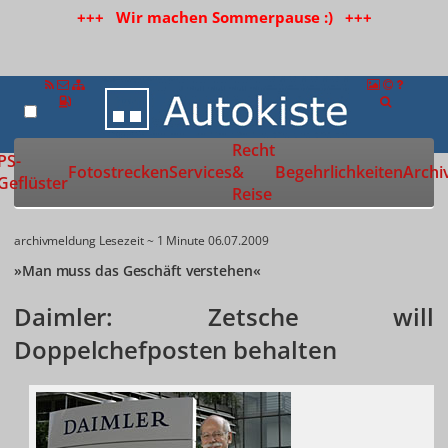
+++ Wir machen Sommerpause :) +++
Recht
Zur Startseite
PS-
Fotostrecken
Services
&
Begehrlichkeiten
Archi
Geflüster
Reise
archivmeldung
Lesezeit ~ 1 Minute
06.07.2009
»Man muss das Geschäft verstehen«
Daimler: Zetsche will
Doppelchefposten behalten