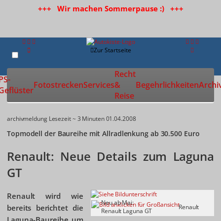
+++ Wir machen Sommerpause :) +++
Zur Startseite
Recht
PS-
Fotostrecken
Services
&
Begehrlichkeiten
Archi
Geflüster
Reise
archivmeldung
Lesezeit ~ 3 Minuten
01.04.2008
Topmodell der Baureihe mit Allradlenkung ab 30.500 Euro
Renault: Neue Details zum Laguna
GT
Renault wird wie
Neu ab Mai:
bereits berichtet die
Renault
Renault Laguna GT
Laguna-Baureihe um