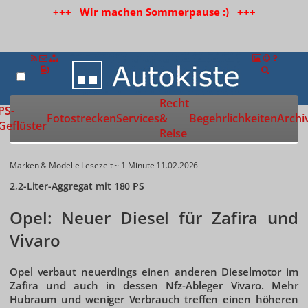
+++ Wir machen Sommerpause :) +++
Recht
Zur Startseite
PS-
Fotostrecken
Services
&
Begehrlichkeiten
Archi
Geflüster
Reise
Marken & Modelle
Lesezeit ~ 1 Minute
11.02.2026
2,2-Liter-Aggregat mit 180 PS
Opel: Neuer Diesel für Zafira und
Vivaro
Opel verbaut neuerdings einen anderen Dieselmotor im
Zafira und auch in dessen Nfz-Ableger Vivaro. Mehr
Hubraum und weniger Verbrauch treffen einen höheren