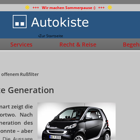
+++ Wir machen Sommerpause :) +++
Zur Startseite
Services
Recht & Reise
Begehr
 offenem Rußfilter
te Generation
art zeigt die
Fortwo. Nach
neration des
konnte – aber
.
Die Aussage