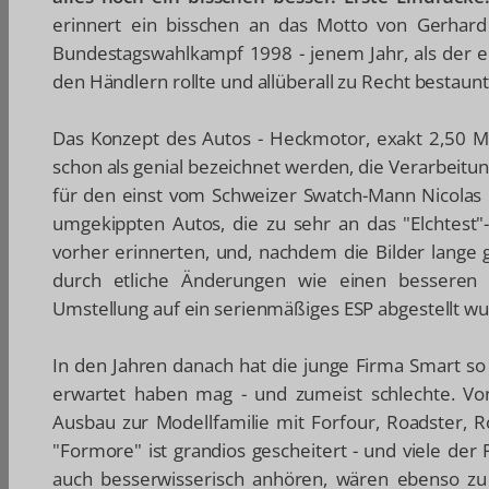
erinnert ein bisschen an das Motto von Gerhar
Bundestagswahlkampf 1998 - jenem Jahr, als der e
den Händlern rollte und allüberall zu Recht bestaun
Das Konzept des Autos - Heckmotor, exakt 2,50 Me
schon als genial bezeichnet werden, die Verarbeitu
für den einst vom Schweizer Swatch-Mann Nicolas 
umgekippten Autos, die zu sehr an das "Elchtest"
vorher erinnerten, und, nachdem die Bilder lange 
durch etliche Änderungen wie einen besseren
Umstellung auf ein serienmäßiges ESP abgestellt w
In den Jahren danach hat die junge Firma Smart so
erwartet haben mag - und zumeist schlechte. Von 
Ausbau zur Modellfamilie mit Forfour, Roadster,
"Formore" ist grandios gescheitert - und viele de
auch besserwisserisch anhören, wären ebenso z