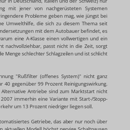
nur in Deutschland, Italien und der Schweiz) nur
kung mit jener von nachgerüsteten Systemen
dringendere Probleme geben mag, wie jüngst bei
he Umwelthilfe, die sich zu diesem Thema seit
nandersetzungen mit dem Autobauer befindet, es
warum eine A-Klasse einen vollwertigen und ein
ht nachvollziehbar, passt nicht in die Zeit, sorgt
de Menge schlechter Schlagzeilen und ist schlicht
ung "Rußfilter (offenes System)" nicht ganz
 nur 40 gegenüber 99 Prozent Reinigungswirkung.
n. Alternative Antriebe sind zum Marktstart nicht
e 2007 immerhin eine Variante mit Start-/Stopp-
kehr um 13 Prozent niedriger liegen soll.
tomatisiertes Getriebe, das aber nur noch über
im aktuellen Modell höchst nervige Schaltpausen