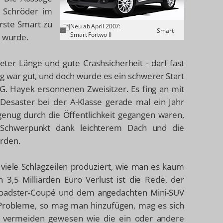
d Schröder im
rste Smart zu
Neu ab April 2007:
Smart
Smart Fortwo II
t wurde.
ter Länge und gute Crashsicherheit - darf fast
ng war gut, und doch wurde es ein schwerer Start
G. Hayek ersonnenen Zweisitzer. Es fing an mit
-Desaster bei der A-Klasse gerade mal ein Jahr
genug durch die Öffentlichkeit gegangen waren,
 Schwerpunkt dank leichterem Dach und die
urden.
 viele Schlagzeilen produziert, wie man es kaum
3,5 Milliarden Euro Verlust ist die Rede, der
 Roadster-Coupé und dem angedachten Mini-SUV
r Probleme, so mag man hinzufügen, mag es sich
u vermeiden gewesen wie die ein oder andere