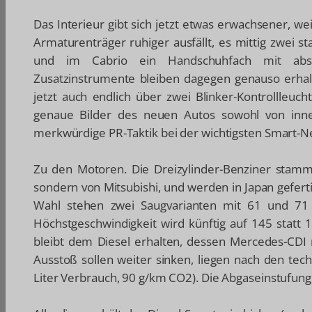
Das Interieur gibt sich jetzt etwas erwachsener, 
Armaturenträger ruhiger ausfällt, es mittig zwei s
und im Cabrio ein Handschuhfach mit absch
Zusatzinstrumente bleiben dagegen genauso erhalt
jetzt auch endlich über zwei Blinker-Kontrollleuc
genaue Bilder des neuen Autos sowohl von inne
merkwürdige PR-Taktik bei der wichtigsten Smart-Ne
Zu den Motoren. Die Dreizylinder-Benziner stam
sondern von Mitsubishi, und werden in Japan geferti
Wahl stehen zwei Saugvarianten mit 61 und 71 
Höchstgeschwindigkeit wird künftig auf 145 statt 
bleibt dem Diesel erhalten, dessen Mercedes-CDI 
Ausstoß sollen weiter sinken, liegen nach den tec
Liter Verbrauch, 90 g/km CO2). Die Abgaseinstufung 