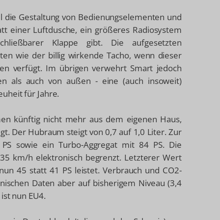
weil die Gestaltung von Bedienungselementen und
tatt einer Luftdusche, ein größeres Radiosystem
ließbarer Klappe gibt. Die aufgesetzten
en wie der billig wirkende Tacho, wenn dieser
hten verfügt. Im übrigen verwehrt Smart jedoch
n als auch von außen - eine (auch insoweit)
uheit für Jahre.
men künftig nicht mehr aus dem eigenen Haus,
gt. Der Hubraum steigt von 0,7 auf 1,0 Liter. Zur
PS sowie ein Turbo-Aggregat mit 84 PS. Die
135 km/h elektronisch begrenzt. Letzterer Wert
nun 45 statt 41 PS leistet. Verbrauch und CO2-
hnischen Daten aber auf bisherigem Niveau (3,4
ist nun EU4.