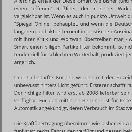
Allerdings erhält der Diesel-Smart wie bisher (und 
einen "offenen" Rußfilter, der in seiner Wir
vergleichbar ist. Wenn es auch in punkto Umwelt 
"Spiegel Online" behauptet, und wenn die Deutsc
längerem und aktuell erneut in juristischen Ausei
mit ihrer Kritik und Wortwahl übertreiben mag - 
Smart einen billigen Partikelfilter bekommt, ist nic
tendenziell für schlechten Werterhalt, produziert je
ärgerlich.
Und: Unbedarfte Kunden werden mit der Bezeichn
unbewusst hinters Licht geführt: Ersterer schafft
Der richtige Filter wird erst ab 2008 lieferbar sei
verfügbar. Für den mittleren Benziner ist für End
Automatik angekündigt, deren Verbrauch im Stadtver
Die Kraftübertragung übernimmt wie bisher ein au
fünf statt sechs Fahrstufen verfügt und dessen be