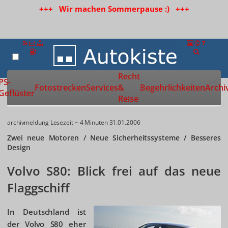
+++ Wir machen Sommerpause :) +++
Recht
Zur Startseite
PS-
Fotostrecken
Services
&
Begehrlichkeiten
Archi
Geflüster
Reise
archivmeldung
Lesezeit ~ 4 Minuten
31.01.2006
Zwei neue Motoren / Neue Sicherheitssysteme / Besseres
Design
Volvo S80: Blick frei auf das neue
Flaggschiff
In Deutschland ist
der Volvo S80 eher