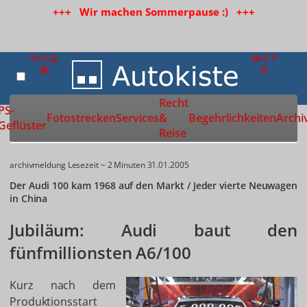
+++ Wir machen Sommerpause :) +++
Recht
Zur Startseite
PS-
Fotostrecken
Services
&
Begehrlichkeiten
Archi
Geflüster
Reise
archivmeldung
Lesezeit ~ 2 Minuten
31.01.2005
Der Audi 100 kam 1968 auf den Markt / Jeder vierte Neuwagen
in China
Jubiläum: Audi baut den
fünfmillionsten A6/100
Kurz nach dem
Produktionsstart